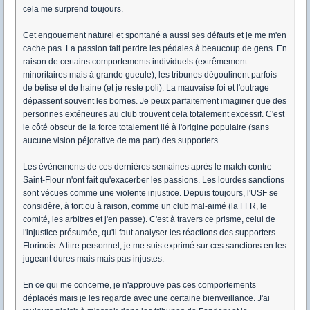
cela me surprend toujours.
Cet engouement naturel et spontané a aussi ses défauts et je me m'en
cache pas. La passion fait perdre les pédales à beaucoup de gens. En
raison de certains comportements individuels (extrêmement
minoritaires mais à grande gueule), les tribunes dégoulinent parfois
de bétise et de haine (et je reste poli). La mauvaise foi et l'outrage
dépassent souvent les bornes. Je peux parfaitement imaginer que des
personnes extérieures au club trouvent cela totalement excessif. C'est
le côté obscur de la force totalement lié à l'origine populaire (sans
aucune vision péjorative de ma part) des supporters.
Les évènements de ces dernières semaines après le match contre
Saint-Flour n'ont fait qu'exacerber les passions. Les lourdes sanctions
sont vécues comme une violente injustice. Depuis toujours, l'USF se
considère, à tort ou à raison, comme un club mal-aimé (la FFR, le
comité, les arbitres et j'en passe). C'est à travers ce prisme, celui de
l'injustice présumée, qu'il faut analyser les réactions des supporters
Florinois. A titre personnel, je me suis exprimé sur ces sanctions en les
jugeant dures mais mais pas injustes.
En ce qui me concerne, je n'approuve pas ces comportements
déplacés mais je les regarde avec une certaine bienveillance. J'ai