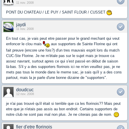
11 nov. 2008
PONT DU CHATEAU / LE PUY / SAINT FLOUR / CUSSET
jaydi
11 nov. 2008
En tout cas, je vais peut etre passer pour le grand mechant qui veut
enfoncer le clou mais
aux supporters de Sainte Florine qui ont
fait preuve (encore une fois?) d'un tres mauvais esprit lors du match
CUC-Ste Florine. Je ne m'étale pas sur le sujet mais je trouve ca
assez navrant, surtout apres ce qui s'est passé en début de saison
là-bas. S'il y a des supporters florinois ici ne m'en veuillez pas, je ne
mets pas tous le monde dans le meme sac, je sais qu'il y a des cons
partout, mais la je parle d'une bonne dizaine de "supporters".
doudcuc
12 nov. 2008
je n'ai pas trouvé qu'il était si terrible que ca les florinois?? Mais peut
etre que je n'etais pas assis au bon endroit. Certains supporters de
notre club ne sont pas mal non plus. Je ne citerais pas de nom.
fier d'etre florinois