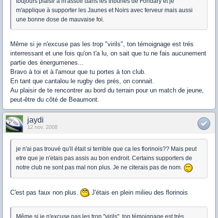
toujours plaisir à m'assoir dans les tribunes de Fondary et je
m'applique à supporter les Jaunes et Noirs avec ferveur mais aussi
une bonne dose de mauvaise foi.
Même si je n'excuse pas les trop "virils", ton témoignage est trés
interressant et une fois qu'on t'a lu, on sait que tu ne fais aucunement
partie des énergumenes...
Bravo à toi et à l'amour que tu portes à ton club.
En tant que cantalou le rugby des prés, on connait.
Au plaisir de te rencontrer au bord du terrain pour un match de jeune,
peut-être du côté de Beaumont.
jaydi
12 nov. 2008
je n'ai pas trouvé qu'il était si terrible que ca les florinois?? Mais peut
etre que je n'etais pas assis au bon endroit. Certains supporters de
notre club ne sont pas mal non plus. Je ne citerais pas de nom.
C'est pas faux non plus.
J'étais en plein milieu des florinois
Même si je n'excuse pas les trop "virils", ton témoignage est trés