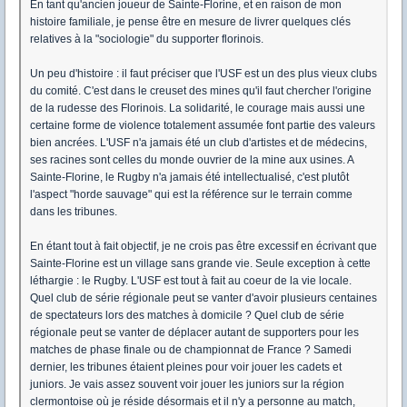
En tant qu'ancien joueur de Sainte-Florine, et en raison de mon
histoire familiale, je pense être en mesure de livrer quelques clés
relatives à la "sociologie" du supporter florinois.
Un peu d'histoire : il faut préciser que l'USF est un des plus vieux clubs
du comité. C'est dans le creuset des mines qu'il faut chercher l'origine
de la rudesse des Florinois. La solidarité, le courage mais aussi une
certaine forme de violence totalement assumée font partie des valeurs
bien ancrées. L'USF n'a jamais été un club d'artistes et de médecins,
ses racines sont celles du monde ouvrier de la mine aux usines. A
Sainte-Florine, le Rugby n'a jamais été intellectualisé, c'est plutôt
l'aspect "horde sauvage" qui est la référence sur le terrain comme
dans les tribunes.
En étant tout à fait objectif, je ne crois pas être excessif en écrivant que
Sainte-Florine est un village sans grande vie. Seule exception à cette
léthargie : le Rugby. L'USF est tout à fait au coeur de la vie locale.
Quel club de série régionale peut se vanter d'avoir plusieurs centaines
de spectateurs lors des matches à domicile ? Quel club de série
régionale peut se vanter de déplacer autant de supporters pour les
matches de phase finale ou de championnat de France ? Samedi
dernier, les tribunes étaient pleines pour voir jouer les cadets et
juniors. Je vais assez souvent voir jouer les juniors sur la région
clermontoise où je réside désormais et il n'y a personne au match,