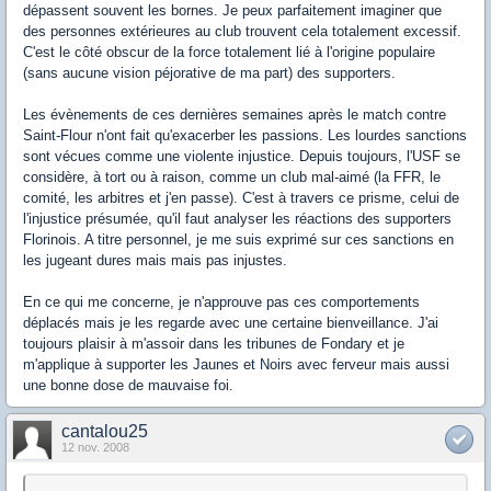
dépassent souvent les bornes. Je peux parfaitement imaginer que
des personnes extérieures au club trouvent cela totalement excessif.
C'est le côté obscur de la force totalement lié à l'origine populaire
(sans aucune vision péjorative de ma part) des supporters.
Les évènements de ces dernières semaines après le match contre
Saint-Flour n'ont fait qu'exacerber les passions. Les lourdes sanctions
sont vécues comme une violente injustice. Depuis toujours, l'USF se
considère, à tort ou à raison, comme un club mal-aimé (la FFR, le
comité, les arbitres et j'en passe). C'est à travers ce prisme, celui de
l'injustice présumée, qu'il faut analyser les réactions des supporters
Florinois. A titre personnel, je me suis exprimé sur ces sanctions en
les jugeant dures mais mais pas injustes.
En ce qui me concerne, je n'approuve pas ces comportements
déplacés mais je les regarde avec une certaine bienveillance. J'ai
toujours plaisir à m'assoir dans les tribunes de Fondary et je
m'applique à supporter les Jaunes et Noirs avec ferveur mais aussi
une bonne dose de mauvaise foi.
cantalou25
12 nov. 2008