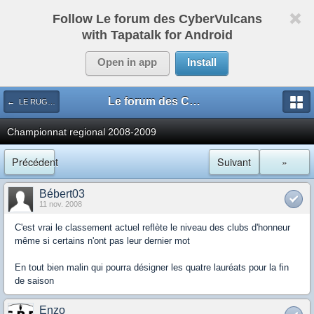
Follow Le forum des CyberVulcans
with Tapatalk for Android
Open in app
Install
Le forum des CyberVulcans
← LE RUGBY DE CHEZ NOUS
Championnat regional 2008-2009
Précédent
Suivant
»
Bébert03
11 nov. 2008
C'est vrai le classement actuel reflète le niveau des clubs d'honneur
même si certains n'ont pas leur dernier mot
En tout bien malin qui pourra désigner les quatre lauréats pour la fin
de saison
Enzo