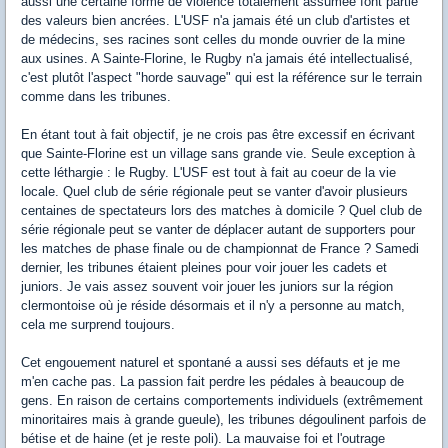
aussi une certaine forme de violence totalement assumée font partie
des valeurs bien ancrées. L'USF n'a jamais été un club d'artistes et
de médecins, ses racines sont celles du monde ouvrier de la mine
aux usines. A Sainte-Florine, le Rugby n'a jamais été intellectualisé,
c'est plutôt l'aspect "horde sauvage" qui est la référence sur le terrain
comme dans les tribunes.
En étant tout à fait objectif, je ne crois pas être excessif en écrivant
que Sainte-Florine est un village sans grande vie. Seule exception à
cette léthargie : le Rugby. L'USF est tout à fait au coeur de la vie
locale. Quel club de série régionale peut se vanter d'avoir plusieurs
centaines de spectateurs lors des matches à domicile ? Quel club de
série régionale peut se vanter de déplacer autant de supporters pour
les matches de phase finale ou de championnat de France ? Samedi
dernier, les tribunes étaient pleines pour voir jouer les cadets et
juniors. Je vais assez souvent voir jouer les juniors sur la région
clermontoise où je réside désormais et il n'y a personne au match,
cela me surprend toujours.
Cet engouement naturel et spontané a aussi ses défauts et je me
m'en cache pas. La passion fait perdre les pédales à beaucoup de
gens. En raison de certains comportements individuels (extrêmement
minoritaires mais à grande gueule), les tribunes dégoulinent parfois de
bétise et de haine (et je reste poli). La mauvaise foi et l'outrage