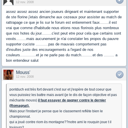
12 nov. 2008
assez assez assez ancien joueurs dirigeant et maintenant supporter
de ste florine j'etais dimanche aux cezeaux pour assister au match de
rattrapage ce que je lis sur le forum est entierement faux........il est
vrai que comme d'habitude nous etions nous florinois plus nombreux
que nos hotes du jour.........c'est peut etre pour cela que certains sont
vexés.........mais aucunement je n'ai constater les propos du pauvre
supporter cuciste ...........pas de mauvais comportement pas
d'insultes juste des encouragements a l'egard de nos
couleurs..............et je ne parle pas du match..........et des ......... a
bon entendeur salut
Mouss'
12 nov. 2008
pontduch est très fort devant c'est sur et j'espère de tout coeur que
vous puissiez les battre mais avant (je le dis de façon objective et pas
méchante mouss)
il faut essayer de gagner contre le dernier
(Romagnat).
Mais pour l'instant je pense que le classement reflète bien le
championnat.
qui a joué contre riom ès montagne??notre ami le rouquin joue t il
toujours?