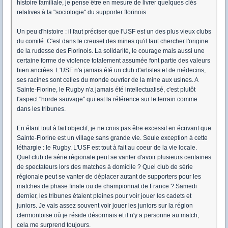
histoire familiale, je pense être en mesure de livrer quelques clés
relatives à la "sociologie" du supporter florinois.
Un peu d'histoire : il faut préciser que l'USF est un des plus vieux clubs
du comité. C'est dans le creuset des mines qu'il faut chercher l'origine
de la rudesse des Florinois. La solidarité, le courage mais aussi une
certaine forme de violence totalement assumée font partie des valeurs
bien ancrées. L'USF n'a jamais été un club d'artistes et de médecins,
ses racines sont celles du monde ouvrier de la mine aux usines. A
Sainte-Florine, le Rugby n'a jamais été intellectualisé, c'est plutôt
l'aspect "horde sauvage" qui est la référence sur le terrain comme
dans les tribunes.
En étant tout à fait objectif, je ne crois pas être excessif en écrivant que
Sainte-Florine est un village sans grande vie. Seule exception à cette
léthargie : le Rugby. L'USF est tout à fait au coeur de la vie locale.
Quel club de série régionale peut se vanter d'avoir plusieurs centaines
de spectateurs lors des matches à domicile ? Quel club de série
régionale peut se vanter de déplacer autant de supporters pour les
matches de phase finale ou de championnat de France ? Samedi
dernier, les tribunes étaient pleines pour voir jouer les cadets et
juniors. Je vais assez souvent voir jouer les juniors sur la région
clermontoise où je réside désormais et il n'y a personne au match,
cela me surprend toujours.