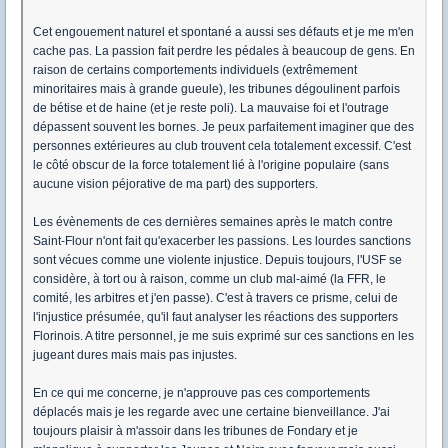
Cet engouement naturel et spontané a aussi ses défauts et je me m'en
cache pas. La passion fait perdre les pédales à beaucoup de gens. En
raison de certains comportements individuels (extrêmement
minoritaires mais à grande gueule), les tribunes dégoulinent parfois
de bétise et de haine (et je reste poli). La mauvaise foi et l'outrage
dépassent souvent les bornes. Je peux parfaitement imaginer que des
personnes extérieures au club trouvent cela totalement excessif. C'est
le côté obscur de la force totalement lié à l'origine populaire (sans
aucune vision péjorative de ma part) des supporters.
Les évènements de ces dernières semaines après le match contre
Saint-Flour n'ont fait qu'exacerber les passions. Les lourdes sanctions
sont vécues comme une violente injustice. Depuis toujours, l'USF se
considère, à tort ou à raison, comme un club mal-aimé (la FFR, le
comité, les arbitres et j'en passe). C'est à travers ce prisme, celui de
l'injustice présumée, qu'il faut analyser les réactions des supporters
Florinois. A titre personnel, je me suis exprimé sur ces sanctions en les
jugeant dures mais mais pas injustes.
En ce qui me concerne, je n'approuve pas ces comportements
déplacés mais je les regarde avec une certaine bienveillance. J'ai
toujours plaisir à m'assoir dans les tribunes de Fondary et je