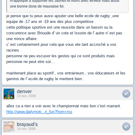
m'applique à supporter les Jaunes et Noirs avec ferveur mais aussi
une bonne dose de mauvaise foi.
je pense que tu peux aussi ajouter une belle ecole de rugby ,une
equipe de -17 ans et -19 ans des plus competitive .
cette politique sportive est une reussite dans un bassin ou la
concurence avec Brioude d' un cote et Issoire de l' autre n' est pas
une mince affaire .
c' est certainement pour cela que vous ete tant accroché a vos
racines .
personne ne peu escuser les gestes qui ce sont produits mais
personne ne peut etre sùr....
maintenant place au sportif , vos entraineurs , vos éducateurs et les
gamins de l' ecole de rugby le meritent bien .
denver
13 nov. 2008
allez ca a rien a voir avec le championnat mais bon c'est marrant.
http://www.dailymoti...ri_fun?from=rss
brayaud's
14 nov. 2008