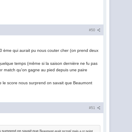
#50
 50 ème qui aurait pu nous couter cher (on prend deux
 quelque temps (même si la saison dernière ne fu pas
remier match qu'on gagne au pied depuis une paire
que le score nous surprend on savait que Beaumont
#51
us surprend on savait que
Beaumont avait recruté mais a ce point