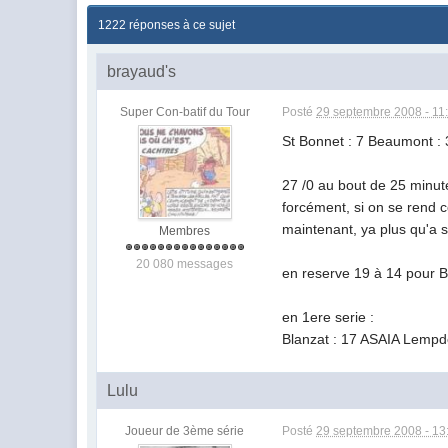
1222 réponses à ce sujet
brayaud's
Super Con-batif du Tour
Posté
29 septembre 2008 - 11
St Bonnet : 7 Beaumont :
27 /0 au bout de 25 minut
forcément, si on se rend 
maintenant, ya plus qu'a s
Membres
20 080 messages
en reserve 19 à 14 pour B
en 1ere serie :
Blanzat : 17 ASAIA Lempd
Lulu
Joueur de 3ème série
Posté
29 septembre 2008 - 13