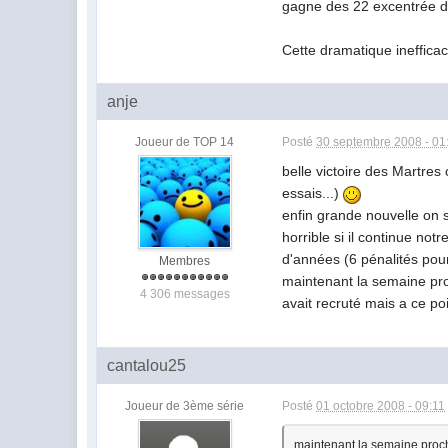
gagne des 22 excentrée de 
Cette dramatique ineffica
anje
Joueur de TOP 14
Posté
30 septembre 2008 - 01
belle victoire des Martre
essais...)
enfin grande nouvelle on 
horrible si il continue no
d'années (6 pénalités pou
Membres
maintenant la semaine pro
4 306 messages
avait recruté mais a ce poin
cantalou25
Joueur de 3ème série
Posté
01 octobre 2008 - 09:11
maintenant la semaine proch