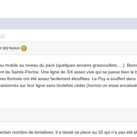
:17
le qlq tuyaux
u mobile au niveau du pack (quelques anciens grassouillets.....). Bon
ent de Sainte-Florine. Une ligne de 3/4 assez vive qui se passe bien le 
ères florinois ont été assez facilement étouffées. Le Puy a souffert da
é cantonnés sur leur ligne sans toutefois céder (hormis un essai encaissé
ertain nombre de tentatives, il a laissé sa place au 10 qui n'a pas été