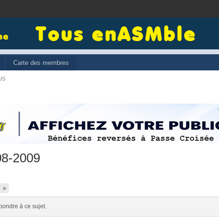
Carte des membres
US
08-2009
»
pondre à ce sujet.