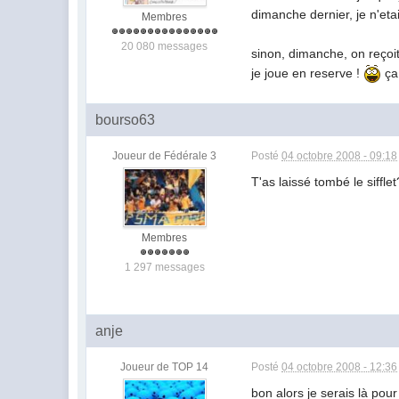
dimanche dernier, je n'etai
Membres
20 080 messages
sinon, dimanche, on reçoit
je joue en reserve !
ça 
bourso63
Joueur de Fédérale 3
Posté
04 octobre 2008 - 09:18
T'as laissé tombé le siffle
Membres
1 297 messages
anje
Joueur de TOP 14
Posté
04 octobre 2008 - 12:36
bon alors je serais là pour