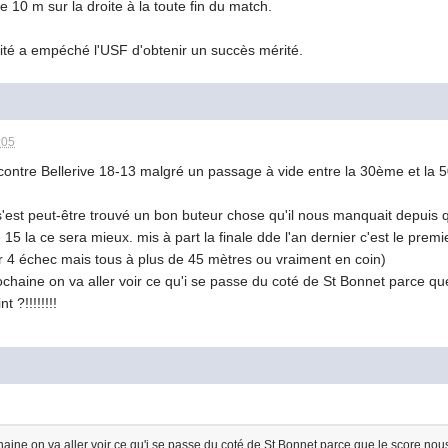
10 m sur la droite à la toute fin du match.
cité a empéché l'USF d'obtenir un succès mérité.
:05
s contre Bellerive 18-13 malgré un passage à vide entre la 30ème et la
s'est peut-être trouvé un bon buteur chose qu'il nous manquait depuis
tre 15 la ce sera mieux. mis à part la finale dde l'an dernier c'est le p
r 4 échec mais tous à plus de 45 mètres ou vraiment en coin)
chaine on va aller voir ce qu'i se passe du coté de St Bonnet parce 
t ?!!!!!!!!
aine on va aller voir ce qu'i se passe du coté de St Bonnet parce que le score no