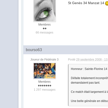
St Genès 34 Manzat 14
Membres
66 messages
bourso63
Joueur de Fédérale 3
Posté
29 septembre 2008 - 13
Honneur : Sainte-Florine 14
Défaite totalement inconpréh
Membres
demandaient pas tant.
1 297 messages
Ce match était largement à l
Une belle générale en débu