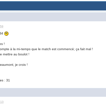
:59
 34
es !
compte à la mi-temps que le match est commencé; ça fait mal !
e mettre au boulot !
eaumont, je crois !
es : 31
:13