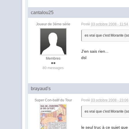
cantalou25
Joueur de 3ème série
Posté
03 octobre 2008 - 11:54
es vrai que c'est Morante (so
J'en sais rien...
dsl
Membres
80 messages
brayaud's
Super Con-batif du Tour
Posté
03 octobre 2008 - 23:06
es vrai que c'est Morante (so
le seul truc à ce sujet que