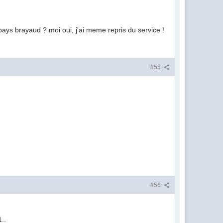
pays brayaud ? moi oui, j'ai meme repris du service !
#55
#56
1..