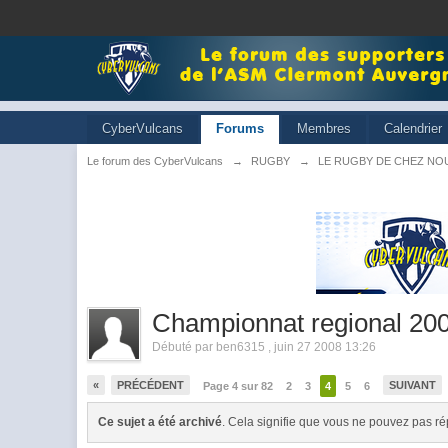
CyberVulcans
Forums
Membres
Calendrier
Le forum des CyberVulcans
→
RUGBY
→
LE RUGBY DE CHEZ NO
Championnat regional 20
Débuté par
ben6315
,
juin 27 2008 13:26
«
PRÉCÉDENT
SUIVANT
Page 4 sur 82
2
3
4
5
6
Ce sujet a été archivé
. Cela signifie que vous ne pouvez pas ré