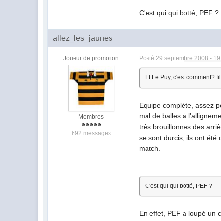
C'est qui qui botté, PEF ?
allez_les_jaunes
Joueur de promotion
Posté
29 septembre 2008 - 19
Et Le Puy, c'est comment? fi
Equipe complète, assez pe
mal de balles à l'allignem
Membres
très brouillonnes des arri
692 messages
se sont durcis, ils ont ét
match.
C'est qui qui botté, PEF ?
En effet, PEF a loupé un c