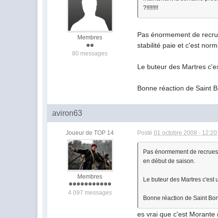
?!!!!!!!!
Pas énormement de recrues
Membres
stabilité paie et c'est nor
80 messages
Le buteur des Martres c'es
Bonne réaction de Saint Bo
aviron63
Joueur de TOP 14
Posté
01 octobre 2008 - 12:20
Pas énormement de recrues pu
en début de saison.
Membres
Le buteur des Martres c'est 
4 097 messages
Bonne réaction de Saint Bonn
es vrai que c'est Morante 