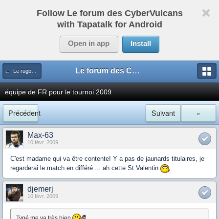
Follow Le forum des CyberVulcans
with Tapatalk for Android
Open in app
Install
Le forum des CyberVulcans
← Le rugby international
équipe de FR pour le tournoi 2009
Précédent
Suivant
»
Max-63
10 févr. 2009
C'est madame qui va être contente! Y a pas de jaunards titulaires, je
regarderai le match en différé ... ah cette St Valentin
djemerj
10 févr. 2009
Typé me va très bien