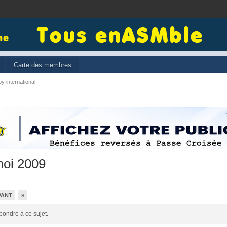
Carte des membres
y international
noi 2009
VANT
»
pondre à ce sujet.