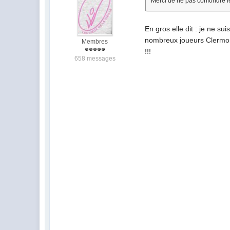
Merci de ne pas confondre le
En gros elle dit : je ne su
nombreux joueurs Clermont
Membres
!!!
658 messages