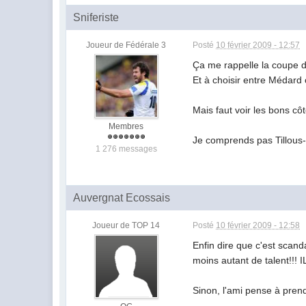
Sniferiste
Joueur de Fédérale 3
Posté
10 février 2009 - 12:57
Ça me rappelle la coupe d
Et à choisir entre Médard 
Mais faut voir les bons cô
Membres
Je comprends pas Tillous-B
1 276 messages
Auvergnat Ecossais
Joueur de TOP 14
Posté
10 février 2009 - 12:58
Enfin dire que c'est scan
moins autant de talent!!! I
Sinon, l'ami pense à prend