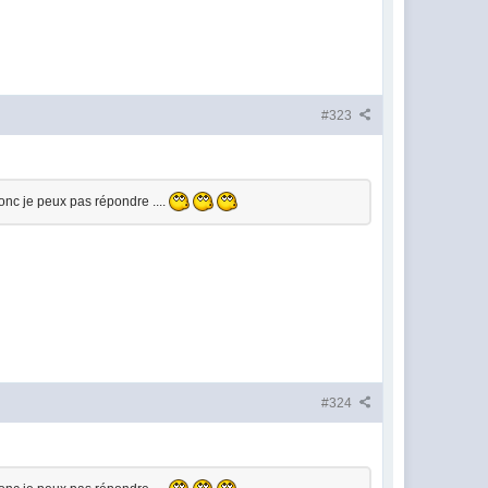
#323
onc je peux pas répondre ....
#324