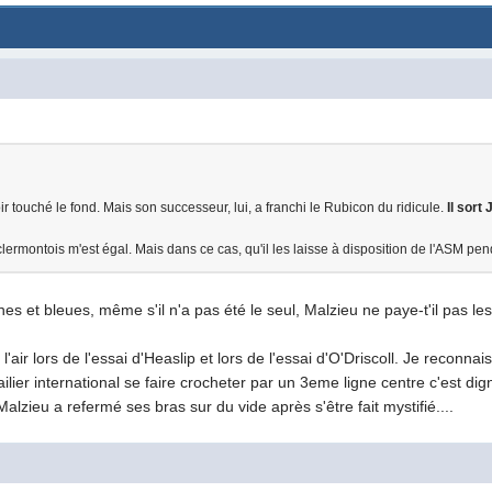
r touché le fond. Mais son successeur, lui, a franchi le Rubicon du ridicule.
Il sort
clermontois m'est égal. Mais dans ce cas, qu'il les laisse à disposition de l'ASM p
aunes et bleues, même s'il n'a pas été le seul, Malzieu ne paye-t'il pas l
l'air lors de l'essai d'Heaslip et lors de l'essai d'O'Driscoll. Je reconn
ilier international se faire crocheter par un 3eme ligne centre c'est dig
 Malzieu a refermé ses bras sur du vide après s'être fait mystifié....