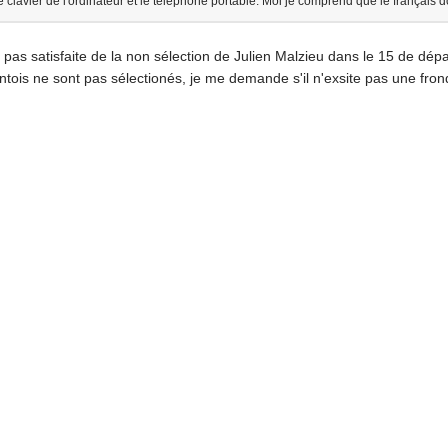
 clavier de l'ordinateur et le téléphone portable. Moi je comprend que le français d
is pas satisfaite de la non sélection de Julien Malzieu dans le 15 de dépa
ois ne sont pas sélectionés, je me demande s'il n'exsite pas une fron