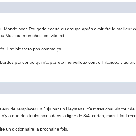
u Monde avec Rougerie écarté du groupe après avoir été le meilleur co
ou Malzieu, mon choix est vite fait.
tés, il se blessera pas comme ça !
ordes par contre qui n'a pas été merveilleux contre l'Irlande...J'aurai
daleux de remplacer un Juju par un Heymans, c'est tres chauvin tout
L n'y a que des toulousains dans la ligne de 3/4, certes, mais il faut reco
re un dictionnaire la prochaine fois...