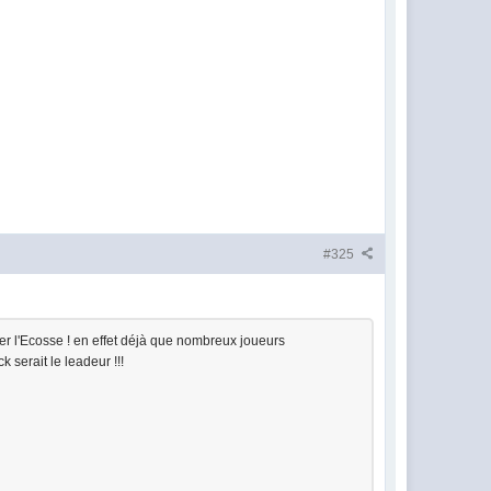
#325
nter l'Ecosse ! en effet déjà que nombreux joueurs
serait le leadeur !!!