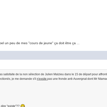
ppel un peu de mes "cours de jeune" ça doit être ça ...
 pas satisfaite de la non sélection de Julien Malzieu dans le 15 de départ pour affro
ectionés, je me demande s'il
n'exsite
pas une fronde anti-Auvergnat dont Mr Ntamack 
s dire "existe"??