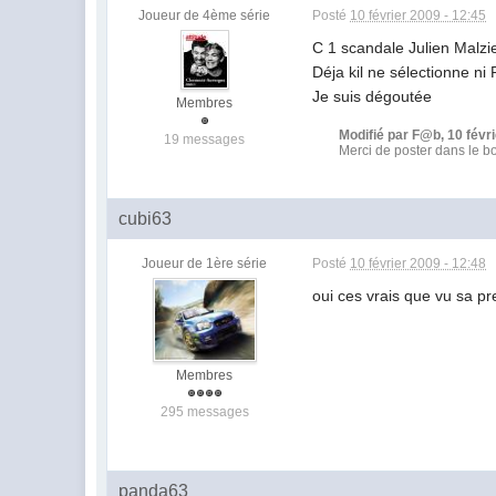
Joueur de 4ème série
Posté
10 février 2009 - 12:45
C 1 scandale Julien Malzie
Déja kil ne sélectionne ni
Je suis dégoutée
Membres
Modifié par F@b, 10 févri
19 messages
Merci de poster dans le 
cubi63
Joueur de 1ère série
Posté
10 février 2009 - 12:48
oui ces vrais que vu sa pre
Membres
295 messages
panda63