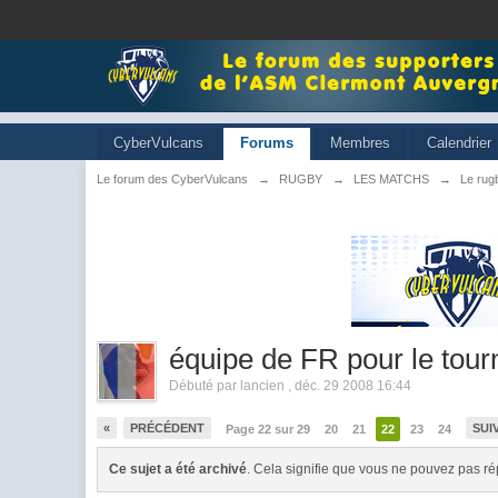
CyberVulcans
Forums
Membres
Calendrier
Le forum des CyberVulcans
→
RUGBY
→
LES MATCHS
→
Le rugb
équipe de FR pour le tour
Débuté par
lancien
,
déc. 29 2008 16:44
«
PRÉCÉDENT
SUI
Page 22 sur 29
20
21
22
23
24
Ce sujet a été archivé
. Cela signifie que vous ne pouvez pas ré