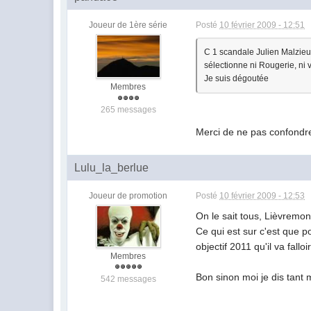
Joueur de 1ère série
Posté
10 février 2009 - 12:51
C 1 scandale Julien Malzieu a
sélectionne ni Rougerie, ni 
Je suis dégoutée
Membres
265 messages
Merci de ne pas confondre 
Lulu_la_berlue
Joueur de promotion
Posté
10 février 2009 - 12:53
On le sait tous, Lièvremon
Ce qui est sur c'est que 
objectif 2011 qu'il va fal
Membres
Bon sinon moi je dis tant 
542 messages