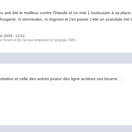
u avé été le meilleur contre l'Irlande et on met 1 toulousain à sa place, 
 Rougerie, ni vermeulen, ni mignoni et j'en passe c'été un scandale mé la
er 2009 - 13:52 .
bon forum et de ne pas employer le langage SMS
station et celle des autres joueur des ligne arrières ces bizarre. . .