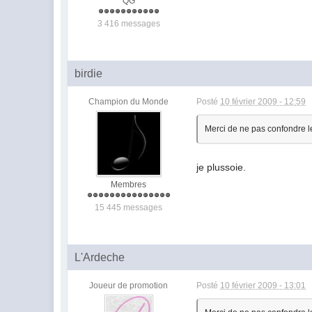
QG
3 416 messages
birdie
Champion du Monde
Posté
10 février 2009 - 12:59
Merci de ne pas confondre le
je plussoie.
Membres
15 445 messages
L'Ardeche
Joueur de promotion
Posté
10 février 2009 - 13:01