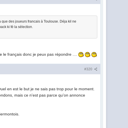
y a que des joueurs francais à Toulouse. Déja kil ne
ck ki fé la sélection.
e le français donc je peux pas répondre ....
#320
uel en est le but je ne sais pas trop pour le moment.
ttendons, mais ce n'est pas parce qu'on annonce
lermontois.