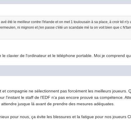
vé été le meilleur contre l'Irlande et on met 1 toulousain à sa place, à croir kil n'
vermeulen, ni mignoni et j'en passe c'été un scandale mé la on voit bien que c N'tama
le clavier de l'ordinateur et le téléphone portable. Moi je comprend qu
t et compagnie ne sélectionnent pas forcément les meilleurs joueurs. Q
pour l'instant le staff de l'EDF n'a pas encore prouvé sa compétence. A
loir attendre jusque là avant de prendre des mesures adéquates.
mieux pour nous, ça évite les blessures et la fatigue pour nos joueurs C