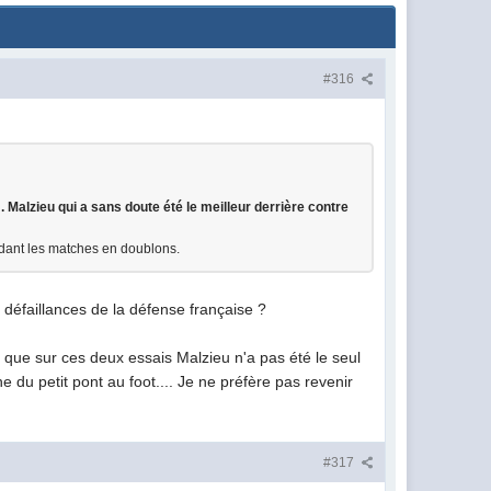
#316
 J. Malzieu qui a sans doute été le meilleur derrière contre
endant les matches en doublons.
es défaillances de la défense française ?
ais que sur ces deux essais Malzieu n'a pas été le seul
ne du petit pont au foot.... Je ne préfère pas revenir
#317