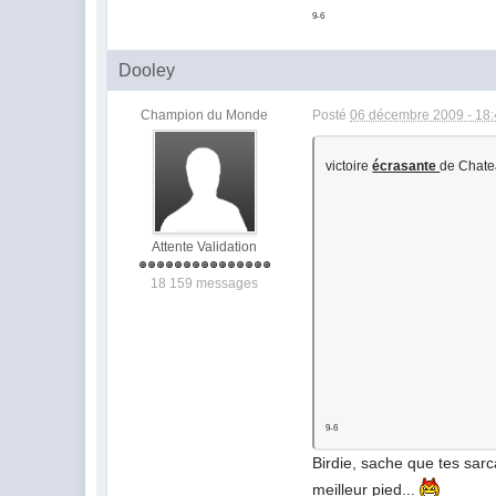
9-6
Dooley
Champion du Monde
Posté
06 décembre 2009 - 18
victoire
écrasante
de Chat
Attente Validation
18 159 messages
9-6
Birdie, sache que tes sarc
meilleur pied...