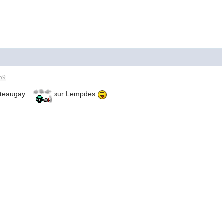
:59
ateaugay
sur Lempdes
.