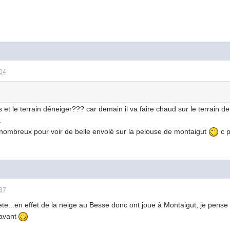
:04
ais et le terrain déneiger??? car demain il va faire chaud sur le terrain
.
 nombreux pour voir de belle envolé sur la pelouse de montaigut
c p
:37
quiète...en effet de la neige au Besse donc ont joue à Montaigut, je pens
 avant