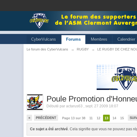
CyberVulcans
Forums
Membres
Calendrier
Le forum des CyberVulcans
→
RUGBY
→
LE RUGBY DE CHEZ NO
Poule Promotion d'Honne
Débuté par
actarus63
,
sept. 27 2009 18:07
«
PRÉCÉDENT
SUI
Page 13 sur 38
11
12
13
14
15
Ce sujet a été archivé
. Cela signifie que vous ne pouvez pas ré