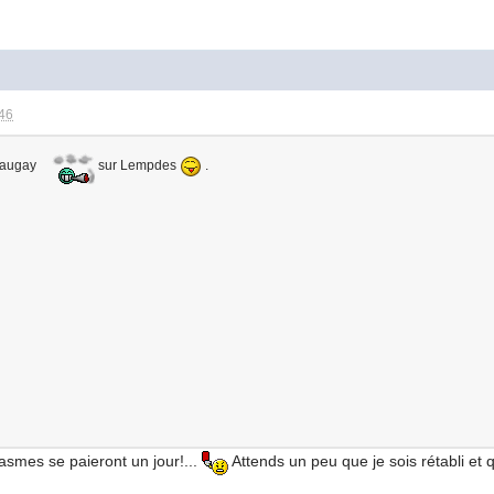
:46
eaugay
sur Lempdes
.
asmes se paieront un jour!...
Attends un peu que je sois rétabli et