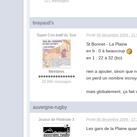
321 messages
brayaud's
Super Con-batif du Tour
Posté
06 décembre 2009 - 21
St Bonnet - La Plaine
en b : 0 à beaucoup
en 1 : 22 à 32 (bo)
rien a ajouter, sinon que 
Membres
on perd un nombre incroya
20 080 messages
mais globalement, ça fait chi
auvergne-rugby
Joueur de Fédérale 3
Posté
06 décembre 2009 - 22
Les gars de la Plaine quan