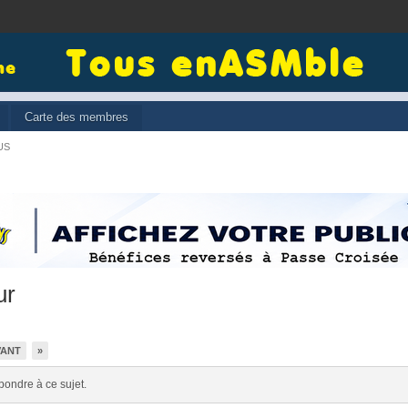
Carte des membres
US
ur
VANT
»
pondre à ce sujet.