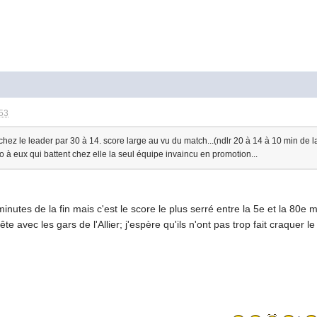
:53
hez le leader par 30 à 14. score large au vu du match...(ndlr 20 à 14 à 10 min de la 
vo à eux qui battent chez elle la seul équipe invaincu en promotion...
inutes de la fin mais c'est le score le plus serré entre la 5e et la 80e m
te avec les gars de l'Allier; j'espère qu'ils n'ont pas trop fait craquer le