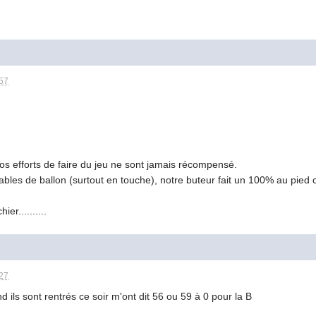
:57
nos efforts de faire du jeu ne sont jamais récompensé.
bles de ballon (surtout en touche), notre buteur fait un 100% au pied 
er..........
:27
d ils sont rentrés ce soir m'ont dit 56 ou 59 à 0 pour la B