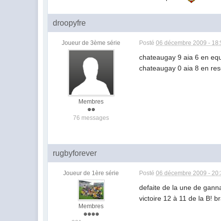
droopyfre
Joueur de 3ème série
Posté
06 décembre 2009 - 18
chateaugay 9 aia 6 en eq
chateaugay 0 aia 8 en re
Membres
76 messages
rugbyforever
Joueur de 1ère série
Posté
06 décembre 2009 - 20
defaite de la une de ganna
victoire 12 à 11 de la B! b
Membres