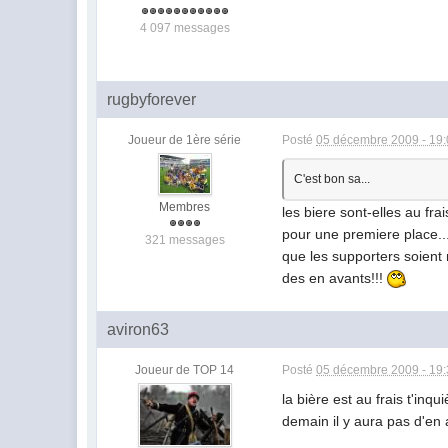
4 097 messages
rugbyforever
Joueur de 1ère série
Posté
05 décembre 2009 - 19
C'est bon sa...
Membres
les biere sont-elles au fr
pour une premiere place..
321 messages
que les supporters soient
des en avants!!!
aviron63
Joueur de TOP 14
Posté
05 décembre 2009 - 19
la bière est au frais t'in
demain il y aura pas d'en