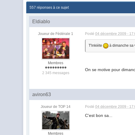
557 réponses à ce sujet
Eldiablo
Joueur de Fédérale 1
Posté
04 décembre 2009 - 17
T'inkiète
à dimanche sa 
Membres
On se motive pour dimanc
2 345 messages
aviron63
Joueur de TOP 14
Posté
04 décembre 2009 - 17
C'est bon sa...
Membres