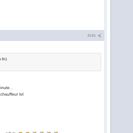
#191
fin).
inute...
 chauffeur lol