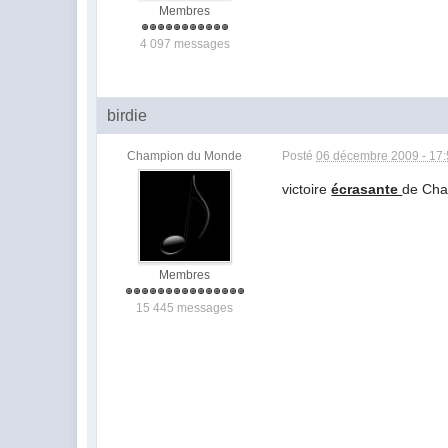
Membres
4 097 messages
birdie
Champion du Monde
Posté
06 décembre 2009 - 17
victoire
écrasante
de Ch
Membres
15 445 messages