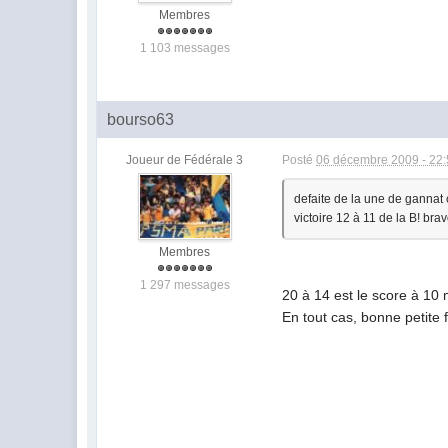
Membres
1 103 messages
bourso63
Joueur de Fédérale 3
Posté
06 décembre 2009 - 22
defaite de la une de gannat c
victoire 12 à 11 de la B! bra
Membres
1 297 messages
20 à 14 est le score à 10 m
En tout cas, bonne petite fê