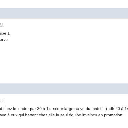
:58
uipe 1
serve
:33
t chez le leader par 30 à 14. score large au vu du match...(ndlr 20 à 14
ravo à eux qui battent chez elle la seul équipe invaincu en promotion...