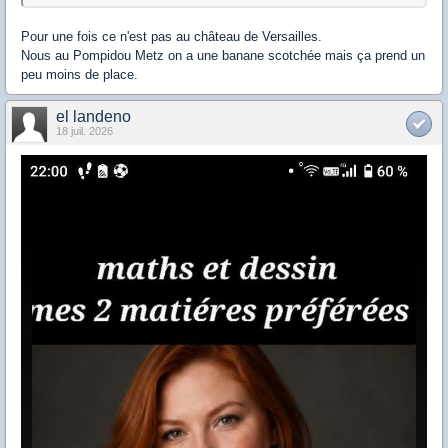
Pour une fois ce n'est pas au château de Versailles.
Nous au Pompidou Metz on a une banane scotchée mais ça prend un
peu moins de place.
el landeno
18 juil. 2026