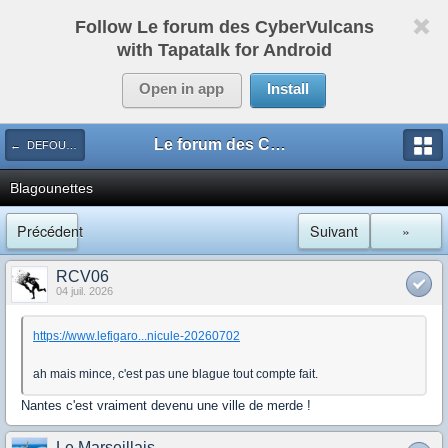
Follow Le forum des CyberVulcans
with Tapatalk for Android
Open in app
Install
Le forum des CyberVulcans
← DEFOULOIR
Blagounettes
Précédent
Suivant
»
RCV06
04 juil. 2026
https://www.lefigaro...nicule-20260702
ah mais mince, c'est pas une blague tout compte fait.
Nantes c'est vraiment devenu une ville de merde !
Le Marseillais