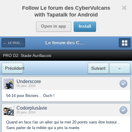
Follow Le forum des CyberVulcans
with Tapatalk for Android
Open in app
Install
Le forum des CyberVulcans
← LE RUGBY DE CHEZ NOUS
PRO D2: Stade Aurillacois
Précédent
Suivant
»
Underscore
05 janv. 2024
54-14 pour Béziers... Ouch !
Codorplusàvie
05 janv. 2024
Quand en face t'as un ailier qui te met 20 points sans être buteur...
Sans parler de la mêlée qui a pris la marée.