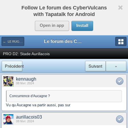
Follow Le forum des CyberVulcans
with Tapatalk for Android
Open in app
Install
Le forum des CyberVulcans
← LE RUGBY DE CHEZ NOUS
PRO D2: Stade Aurillacois
Précédent
Suivant
»
kennaugh
08 févr. 2024
Concurrence d'Aucagne ?
Vu qu Aucagne va partir aussi, pas sur
aurillacois03
08 févr. 2024