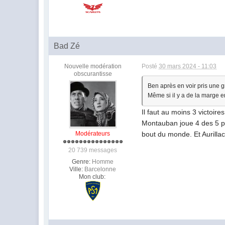
Bad Zé
Nouvelle modération
Posté
30 mars 2024 - 11:03
obscurantisse
Ben après en voir pris une gr
Même si il y a de la marge 
Il faut au moins 3 victoir
Montauban joue 4 des 5 pre
Modérateurs
bout du monde. Et Aurilla
20 739 messages
Genre:
Homme
Ville:
Barcelonne
Mon club: