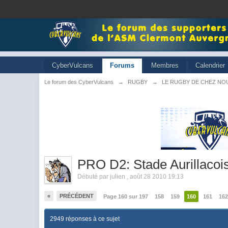
CyberVulcans
Forums
Membres
Calendrier
Le forum des CyberVulcans
→
RUGBY
→
LE RUGBY DE CHEZ NO
PRO D2: Stade Aurillacoi
Débuté par
julien
,
août 28 2010 19:13
«
PRÉCÉDENT
Page 160 sur 197
158
159
160
161
16
2949 réponses à ce sujet