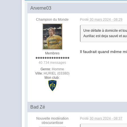
Arverne03
Champion du Monde
Posté
30 mars 2024 - 08:29
Une défaite à domicile et tout
Aurillac est deja sauvé et a
Il faudrait quand même mi
Membres
40 734 messages
Genre:
Homme
Ville:
HURIEL (03380)
Mon club:
Bad Zé
Nouvelle modération
Posté
30 mars 2024 - 08:37
obscurantisse