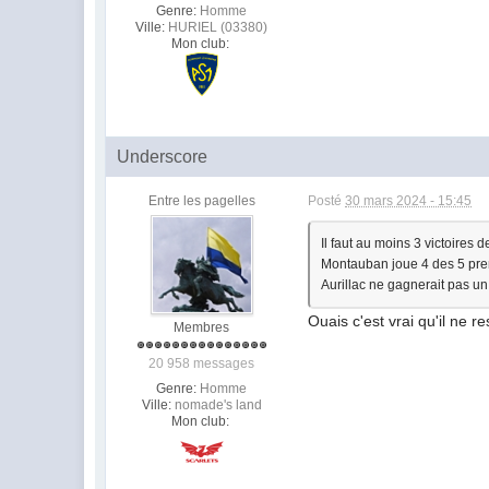
Genre:
Homme
Ville:
HURIEL (03380)
Mon club:
Underscore
Entre les pagelles
Posté
30 mars 2024 - 15:45
Il faut au moins 3 victoires
Montauban joue 4 des 5 premi
Aurillac ne gagnerait pas u
Ouais c'est vrai qu'il ne r
Membres
20 958 messages
Genre:
Homme
Ville:
nomade's land
Mon club: