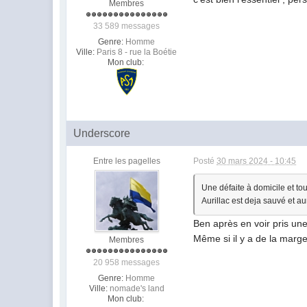
Membres
33 589 messages
Genre:
Homme
Ville:
Paris 8 - rue la Boétie
Mon club:
Underscore
Entre les pagelles
Posté
30 mars 2024 - 10:45
Une défaite à domicile et tout
Aurillac est deja sauvé et a
Ben après en voir pris une
Même si il y a de la marg
Membres
20 958 messages
Genre:
Homme
Ville:
nomade's land
Mon club: