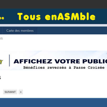
Carte des membres
US
s
SUIVANT
»
2