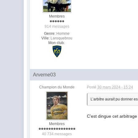
Membres
914 messages
Genre:
Homme
Ville:
Laroquebrou
Mon club:
Arverne03
Champion du Monde
Posté
30 mars 2024 - 15:24
L’arbitre aurait pu donner e
C'est dingue cet arbitrage
Membres
40 734 messages