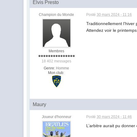
Elvis Presto
Champion du Monde
Posté
30 mars 2024 - 11:16
Traditionnellement l'hiver 
Attendez voir le printemps
Membres
18 402 messages
Genre:
Homme
Mon club:
Maury
Joueur d'honneur
Posté
30 mars 2024 - 11:46
L’arbitre aurait pu donner