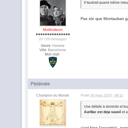
Il faudrait quand même mieu
Pas sûr que Montauban ga
Modérateurs
20 739 messages
Genre:
Homme
Ville:
Barcelonne
Mon club:
Ptolémée
Champion du Monde
Posté
30 mars 2024 - 09:11
Une défaite à domicile et tout
Aurillac est deja sauvé
et 
c'est bien l'essentiel , pe