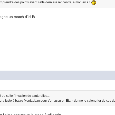
x prendre des points avant cette dernière rencontre, à mon avis !
gne un match d'ici là.
 de suite l'invasion de sauterelles...
aura juste à battre Montauban pour s'en assurer. Étant donné le calendrier de ces de
rso j'aime beaucoup le stade Aurillacois