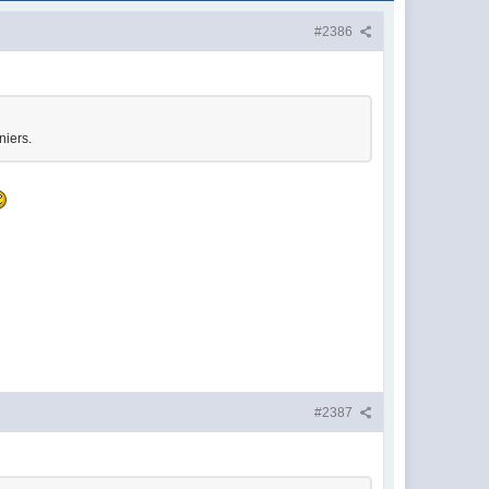
#2386
niers.
#2387