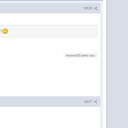
#826
 !
Arverne03 aime ceci
#827