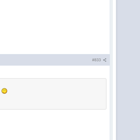
#833
.