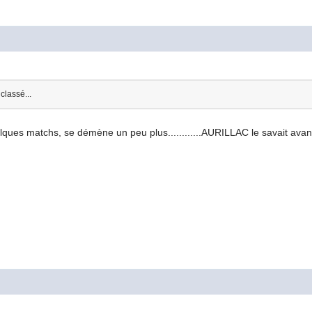
lassé...
ques matchs, se démène un peu plus............AURILLAC le savait avan