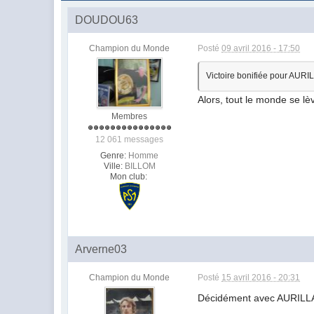
DOUDOU63
Champion du Monde
Posté
09 avril 2016 - 17:50
Victoire bonifiée pour AU
Alors, tout le monde se lèv
Membres
12 061 messages
Genre:
Homme
Ville:
BILLOM
Mon club:
Arverne03
Champion du Monde
Posté
15 avril 2016 - 20:31
Décidément avec AURILLAC 