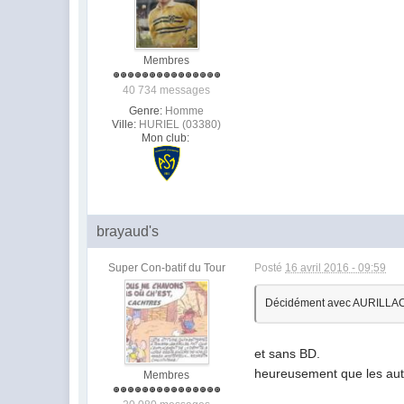
Membres
40 734 messages
Genre:
Homme
Ville:
HURIEL (03380)
Mon club:
brayaud's
Super Con-batif du Tour
Posté
16 avril 2016 - 09:59
Décidément avec AURILLAC on
et sans BD.
heureusement que les autr
Membres