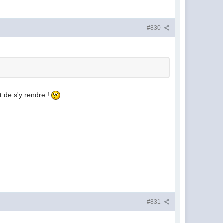
#830
t de s'y rendre !
#831