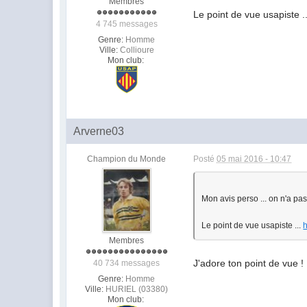
Membres
Le point de vue usapiste .
4 745 messages
Genre:
Homme
Ville:
Collioure
Mon club:
Arverne03
Champion du Monde
Posté
05 mai 2016 - 10:47
Mon avis perso ... on n'a pas
Le point de vue usapiste ...
h
Membres
J'adore ton point de vue !
40 734 messages
Genre:
Homme
Ville:
HURIEL (03380)
Mon club: