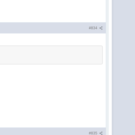
#834
#835