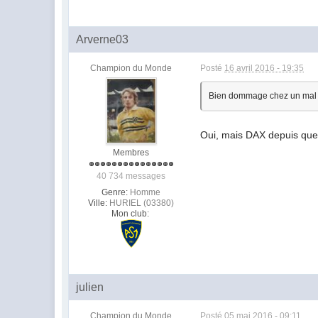
Arverne03
Champion du Monde
Posté
16 avril 2016 - 19:35
Bien dommage chez un mal c
Oui, mais DAX depuis quel
Membres
40 734 messages
Genre:
Homme
Ville:
HURIEL (03380)
Mon club:
julien
Champion du Monde
Posté
05 mai 2016 - 09:11