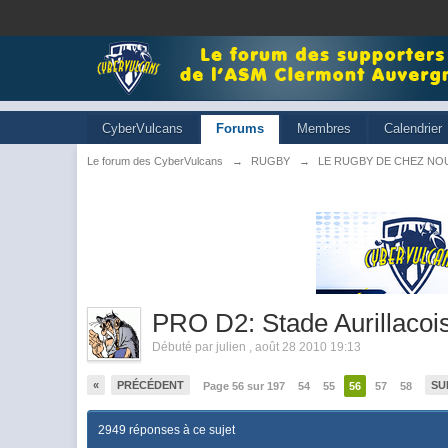
CyberVulcans
Forums
Membres
Calendrier
Le forum des CyberVulcans
→
RUGBY
→
LE RUGBY DE CHEZ NO
PRO D2: Stade Aurillacoi
Débuté par
julien
,
août 28 2010 19:13
«
PRÉCÉDENT
SU
Page 56 sur 197
54
55
56
57
58
2949 réponses à ce sujet