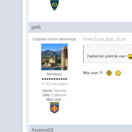
jp66
Usapiste et bien davantage
Posté
05 mai 2016 - 10:49
J'adore ton point de vue !
Moi non !!!
Membres
4 745 messages
Genre:
Homme
Ville:
Collioure
Mon club:
Arverne03