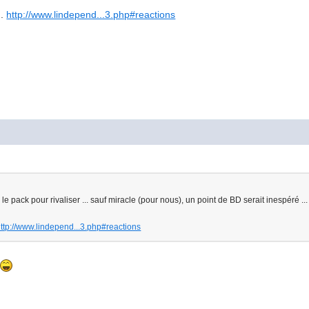
..
http://www.lindepend...3.php#reactions
 le pack pour rivaliser ... sauf miracle (pour nous), un point de BD serait inespéré ..
ttp://www.lindepend...3.php#reactions