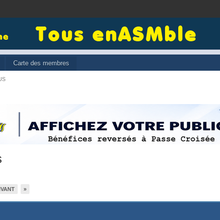
Carte des membres
US
s
IVANT
»