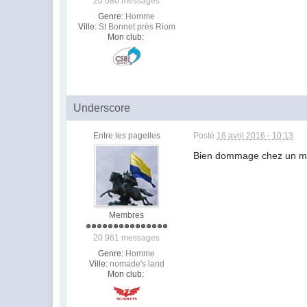
20 080 messages
Genre:
Homme
Ville:
St Bonnet près Riom
Mon club:
Underscore
Entre les pagelles
Posté
16 avril 2016 - 10:13
Bien dommage chez un mal
Membres
20 961 messages
Genre:
Homme
Ville:
nomade's land
Mon club: