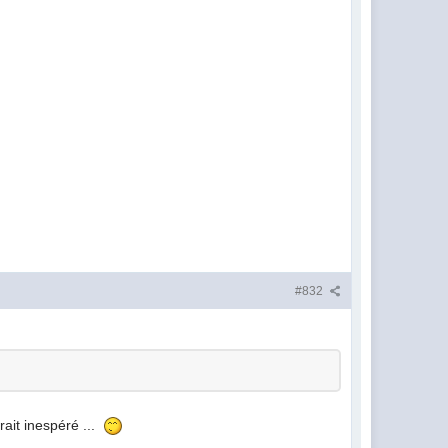
#832
rait inespéré ...