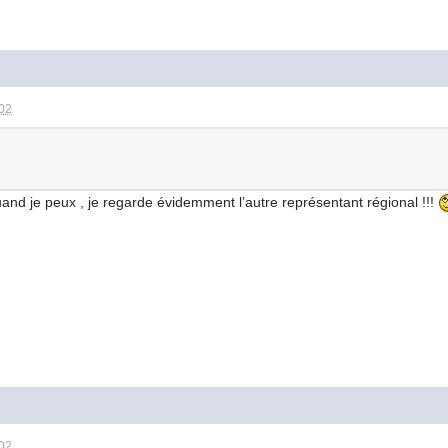
:02
quand je peux , je regarde évidemment l’autre représentant régional !!!
:02