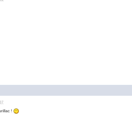
:37
rillac !