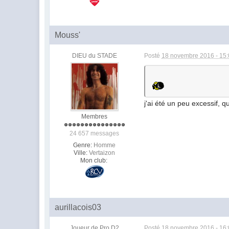
Mouss'
DIEU du STADE
Posté
18 novembre 2016 - 15
j'ai été un peu excessif, 
Membres
24 657 messages
Genre:
Homme
Ville:
Vertaizon
Mon club:
aurillacois03
Joueur de Pro D2
Posté
18 novembre 2016 - 16