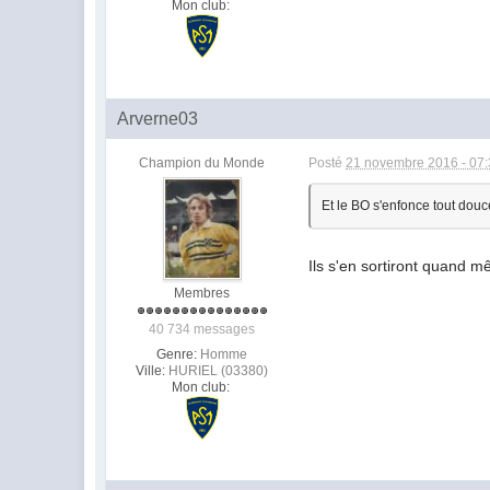
Mon club:
Arverne03
Champion du Monde
Posté
21 novembre 2016 - 07
Et le BO s'enfonce tout douc
Ils s'en sortiront quand m
Membres
40 734 messages
Genre:
Homme
Ville:
HURIEL (03380)
Mon club: