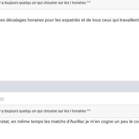
l y a toujours quelqu un qui chouine sur les l horaires ^^
as des décalages horaires pour les expatriés et de tous ceux qui travaill
:29
l y a toujours quelqu un qui chouine sur les l horaires ^^
stat, en même temps les matchs d'Aurillac je m'en cogne un peu le coqu