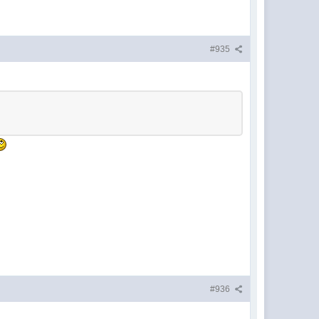
#935
#936