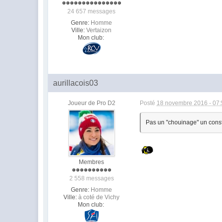
24 657 messages
Genre:
Homme
Ville:
Vertaizon
Mon club:
aurillacois03
Joueur de Pro D2
Posté
18 novembre 2016 - 07
Pas un "chouinage" un consta
Membres
2 558 messages
Genre:
Homme
Ville:
à coté de Vichy
Mon club: