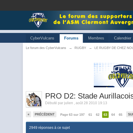
CyberVulcans
Forums
Membres
Calendrier
Le forum des CyberVulcans
→
RUGBY
→
LE RUGBY DE CHEZ NO
PRO D2: Stade Aurillacoi
Débuté par
julien
,
août 28 2010 19:13
«
PRÉCÉDENT
SU
Page 63 sur 197
61
62
63
64
65
2949 réponses à ce sujet