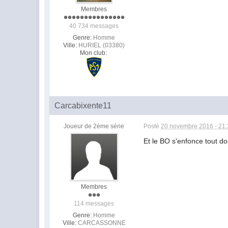
Membres
40 734 messages
Genre:
Homme
Ville:
HURIEL (03380)
Mon club:
Carcabixente11
Joueur de 2ème série
Posté
20 novembre 2016 - 21
Et le BO s'enfonce tout d
Membres
114 messages
Genre:
Homme
Ville:
CARCASSONNE