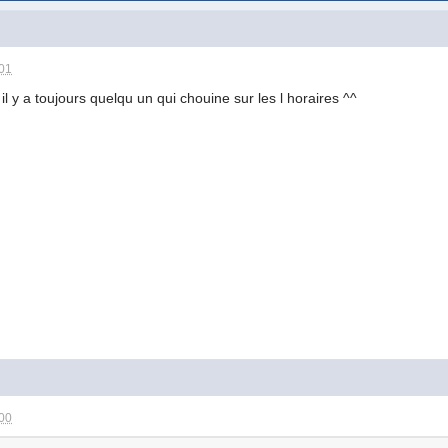
:01
u il y a toujours quelqu un qui chouine sur les l horaires ^^
:00