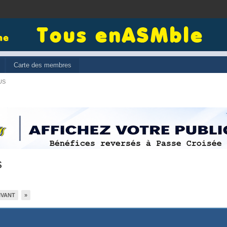
Carte des membres
US
s
IVANT
»