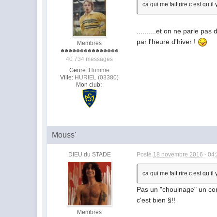
ca qui me fait rire c est qu i
..........et on ne parle p
par l'heure d'hiver !
Membres
40 734 messages
Genre:
Homme
Ville:
HURIEL (03380)
Mon club:
Mouss'
DIEU du STADE
Posté
18 novembre 2016 - 04
ca qui me fait rire c est qu i
Pas un "chouinage" un con
c'est bien §!!
Membres