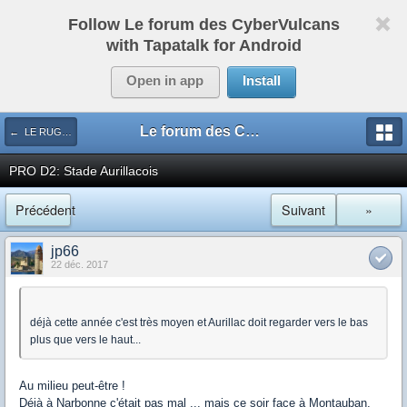
Follow Le forum des CyberVulcans
with Tapatalk for Android
Open in app
Install
Le forum des CyberVulcans
← LE RUGBY DE CHEZ NOUS
PRO D2: Stade Aurillacois
Précédent
Suivant
»
jp66
22 déc. 2017
déjà cette année c'est très moyen et Aurillac doit regarder vers le bas
plus que vers le haut...
Au milieu peut-être !
Déjà à Narbonne c'était pas mal ... mais ce soir face à Montauban,