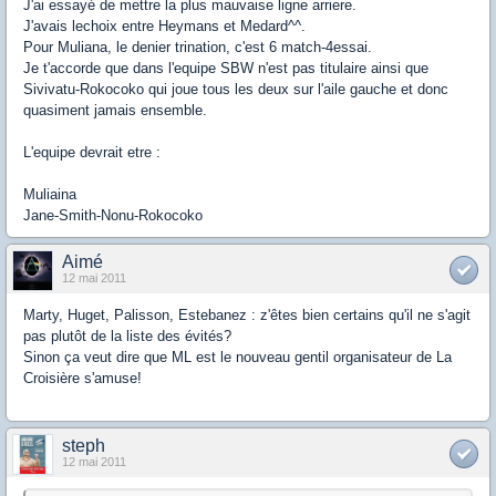
J'ai essayé de mettre la plus mauvaise ligne arriere.
J'avais lechoix entre Heymans et Medard^^.
Pour Muliana, le denier trination, c'est 6 match-4essai.
Je t'accorde que dans l'equipe SBW n'est pas titulaire ainsi que
Sivivatu-Rokocoko qui joue tous les deux sur l'aile gauche et donc
quasiment jamais ensemble.
L'equipe devrait etre :
Muliaina
Jane-Smith-Nonu-Rokocoko
Aimé
12 mai 2011
Marty, Huget, Palisson, Estebanez : z'êtes bien certains qu'il ne s'agit
pas plutôt de la liste des évités?
Sinon ça veut dire que ML est le nouveau gentil organisateur de La
Croisière s'amuse!
steph
12 mai 2011