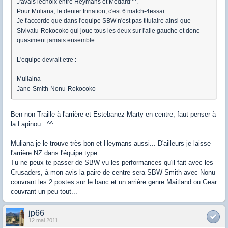
J'avais lechoix entre Heymans et Medard^^.
Pour Muliana, le denier trination, c'est 6 match-4essai.
Je t'accorde que dans l'equipe SBW n'est pas titulaire ainsi que
Sivivatu-Rokocoko qui joue tous les deux sur l'aile gauche et donc
quasiment jamais ensemble.
L'equipe devrait etre :
Muliaina
Jane-Smith-Nonu-Rokocoko
Ben non Traille à l'arrière et Estebanez-Marty en centre, faut penser à
la Lapinou...^^
Muliana je le trouve très bon et Heymans aussi... D'ailleurs je laisse
l'arrière NZ dans l'équipe type.
Tu ne peux te passer de SBW vu les performances qu'il fait avec les
Crusaders, à mon avis la paire de centre sera SBW-Smith avec Nonu
couvrant les 2 postes sur le banc et un arrière genre Maitland ou Gear
couvrant un peu tout...
jp66
12 mai 2011