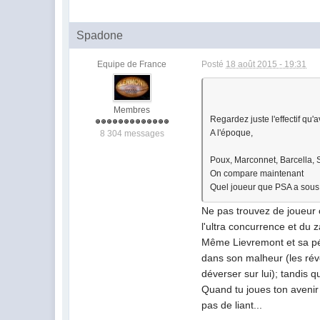
Spadone
Equipe de France
Posté
18 août 2015 - 19:31
Membres
Regardez juste l'effectif qu'
A l'époque,
8 304 messages
Poux, Marconnet, Barcella, S
On compare maintenant
Quel joueur que PSA a sous s
Ne pas trouvez de joueur cl
l'ultra concurrence et du 
Même Lievremont et sa péda
dans son malheur (les révo
déverser sur lui); tandis 
Quand tu joues ton avenir i
pas de liant...