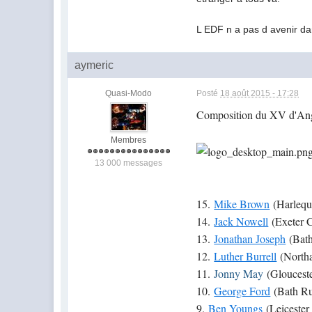
L EDF n a pas d avenir da
aymeric
Quasi-Modo
Posté
18 août 2015 - 17:28
Composition du XV d'Angle
Membres
13 000 messages
15.
Mike Brown
(Harlequi
14.
Jack Nowell
(Exeter C
13.
Jonathan Joseph
(Bath
12.
Luther Burrell
(Northa
11.
Jonny May
(Glouceste
10.
George Ford
(Bath Ru
9.
Ben Youngs
(Leicester 