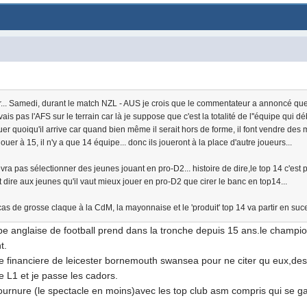
r... Samedi, durant le match NZL - AUS je crois que le commentateur a annoncé que 
vais pas l'AFS sur le terrain car là je suppose que c'est la totalité de l''équipe qui d
ouer quoiqu'il arrive car quand bien même il serait hors de forme, il font vendre des m
ouer à 15, il n'y a que 14 équipe... donc ils joueront à la place d'autre joueurs...
 pas sélectionner des jeunes jouant en pro-D2... histoire de dire,le top 14 c'est 
et dire aux jeunes qu'il vaut mieux jouer en pro-D2 que cirer le banc en top14...
as de grosse claque à la CdM, la mayonnaise et le 'produit' top 14 va partir en sucet
e anglaise de football prend dans la tronche depuis 15 ans.le champion
t.
 financiere de leicester bornemouth swansea pour ne citer qu eux,des e
e L1 et je passe les cadors.
ournure (le spectacle en moins)avec les top club asm compris qui se ga