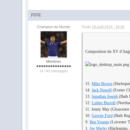
PPR
Champion du Monde
Posté
18 août 2015 - 19:56
Composition du XV d'Angle
Membres
14 742 messages
15.
Mike Brown
(Harlequin
14.
Jack Nowell
(Exeter Ch
13.
Jonathan Joseph
(Bath 
12.
Luther Burrell
(Northam
11. Jonny May (Gloucester
10.
George Ford
(Bath Rug
9.
Ben Youngs
(Leicester T
1.
Joe Marler
(Harlequins, 