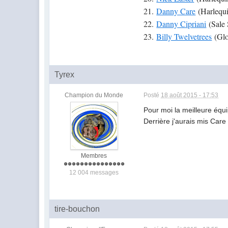
21.
Danny Care
(Harlequi
22.
Danny Cipriani
(Sale 
23.
Billy Twelvetrees
(Glo
Tyrex
Champion du Monde
Posté
18 août 2015 - 17:53
Pour moi la meilleure équ
Derrière j'aurais mis Care
Membres
12 004 messages
tire-bouchon