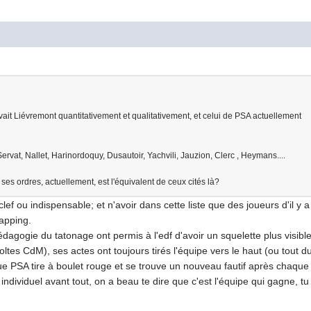
avait Liévremont quantitativement et qualitativement, et celui de PSA actuellement
ervat, Nallet, Harinordoquy, Dusautoir, Yachvili, Jauzion, Clerc , Heymans....
es ordres, actuellement, est l'équivalent de ceux cités là?
ef ou indispensable; et n'avoir dans cette liste que des joueurs d'il y a 
zapping.
gogie du tatonage ont permis à l'edf d'avoir un squelette plus visible,
ltes CdM), ses actes ont toujours tirés l'équipe vers le haut (ou tout d
que PSA tire à boulet rouge et se trouve un nouveau fautif après chaqu
ndividuel avant tout, on a beau te dire que c'est l'équipe qui gagne, tu f