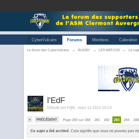
CyberVulcans
Forums
Membres
Calendrier
Le forum des CyberVulcans
→
RUGBY
→
LES MATCHS
→
Le rugb
l'EdF
Débuté par
F@b
,
mars 12 2012 10:23
«
PRÉCÉDENT
Page 283 sur 368
281
282
283
284
28
Ce sujet a été archivé
. Cela signifie que vous ne pouvez pas ré