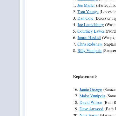
1.
Joe Marler
(Harlequins,
2.
Tom Youngs
(Leicester
3.
Dan Cole
(Leicester Ti
4.
Joe Launchbury
(Wasps
5.
Courtney Lawes
(North
6.
James Haskell
(Wasps, 
7.
Chris Robshaw
(captain
8.
Billy Vunipola
(Saracen
Replacements
16.
Jamie George
(Sarace
17.
Mako Vunipola
(Sarac
18.
David Wilson
(Bath R
19.
Dave Attwood
(Bath 
20.
Nick Easter
(Harlequi