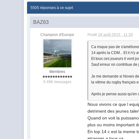
5505 réponses à ce sujet
BAZ63
Champion d'Europe
Posté
18 août 2015 - 11:20
Ca risque pas de s'améliore
14 après la CDM... Et il n'y a
Et tous ces joueurs il vont j
Sauf erreur on contribue de j
Membres
Je me demande si Noves devra
6 496 messages
la vitrine du rugby français 
Après je pense aussi qu'en c
Nous vivons ce que l equip
detriment des jeunes talen
Quand on voit la puissance
plus ou moins important d
En top 14 c est la meme t
etranger a tous va.