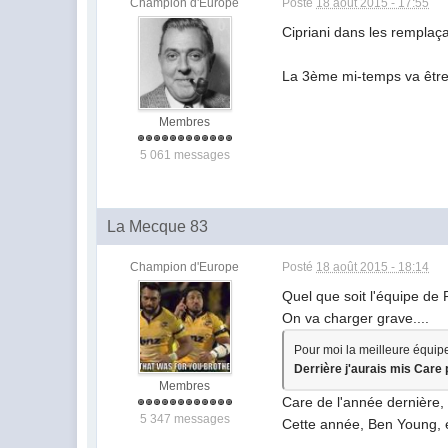
Champion d'Europe
Posté
18 août 2015 - 17:55
Cipriani dans les remplaça
La 3ème mi-temps va être
Membres
5 061 messages
La Mecque 83
Champion d'Europe
Posté
18 août 2015 - 18:14
Quel que soit l'équipe de
On va charger grave....
Pour moi la meilleure équip
Derrière j'aurais mis Care 
Membres
Care de l'année dernière,
5 347 messages
Cette année, Ben Young, e