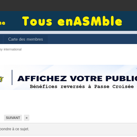
Carte des membres
y international
SUIVANT
»
5
pondre à ce sujet.