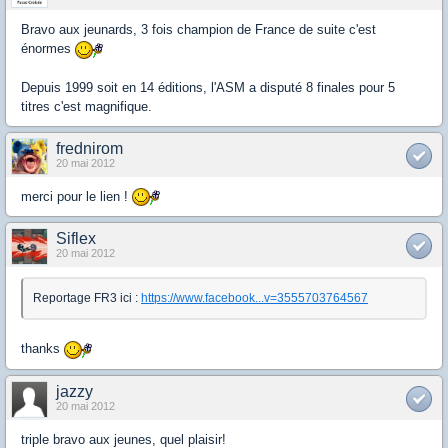
Bravo aux jeunards, 3 fois champion de France de suite c'est
énormes
Depuis 1999 soit en 14 éditions, l'ASM a disputé 8 finales pour 5
titres c'est magnifique.
frednirom
20 mai 2012
merci pour le lien !
Siflex
20 mai 2012
Reportage FR3 ici :
https://www.facebook...v=3555703764567
thanks
jazzy
20 mai 2012
triple bravo aux jeunes, quel plaisir!