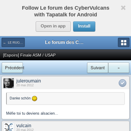
Follow Le forum des CyberVulcans
with Tapatalk for Android
Open in app
Install
Le forum des CyberVulcans
← LE RUGBY DE CHEZ NOUS
[Espoirs] Finale ASM / USAP
Précédent
Suivant
»
juleroumain
20 mai 2012
Danke schön
Méfie toi tu deviens alsacien...
vulcain
20 mai 2012