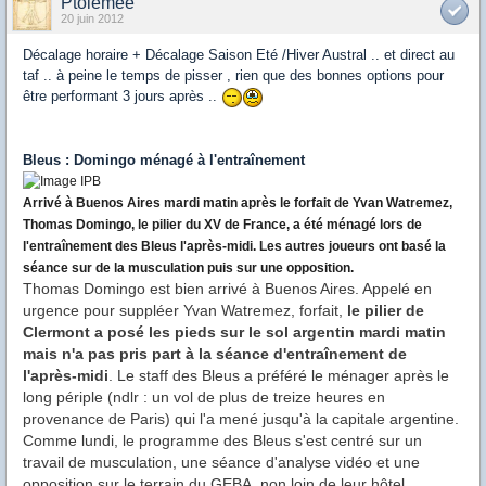
Ptolémée
20 juin 2012
Décalage horaire + Décalage Saison Eté /Hiver Austral .. et direct au
taf .. à peine le temps de pisser , rien que des bonnes options pour
être performant 3 jours après ..
Bleus : Domingo ménagé à l'entraînement
Arrivé à Buenos Aires mardi matin après le forfait de Yvan Watremez,
Thomas Domingo, le pilier du XV de France, a été ménagé lors de
l'entraînement des Bleus l'après-midi. Les autres joueurs ont basé la
séance sur de la musculation puis sur une opposition.
Thomas Domingo est bien arrivé à Buenos Aires. Appelé en
urgence pour suppléer Yvan Watremez, forfait,
le pilier de
Clermont a posé les pieds sur le sol argentin mardi matin
mais n'a pas pris
part à la séance d'entraînement de
l'après-midi
. Le staff des Bleus a préféré le ménager après le
long périple (ndlr : un vol de plus de treize heures en
provenance de Paris) qui l'a mené jusqu'à la capitale argentine.
Comme lundi, le programme des Bleus s'est centré sur un
travail de musculation, une séance d'analyse vidéo et une
opposition sur le terrain du GEBA, non loin de leur hôtel.