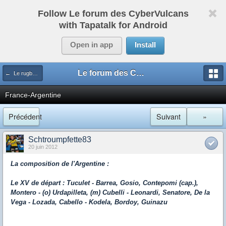
Follow Le forum des CyberVulcans
with Tapatalk for Android
Open in app
Install
Le forum des CyberVulcans
← Le rugby international
France-Argentine
Précédent
Suivant
»
Schtroumpfette83
20 juin 2012
La composition de l'Argentine :
Le XV de départ : Tuculet - Barrea, Gosio, Contepomi (cap.),
Montero - (o) Urdapilleta, (m) Cubelli - Leonardi, Senatore, De la
Vega - Lozada, Cabello - Kodela, Bordoy, Guinazu