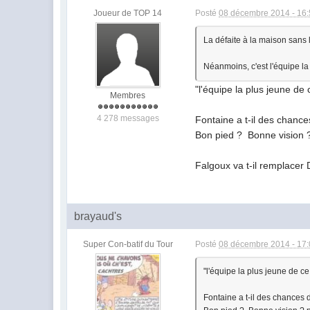
Joueur de TOP 14
Posté
08 décembre 2014 - 16
La défaite à la maison sans 
Néanmoins, c'est l'équipe la
"l'équipe la plus jeune d
Membres
4 278 messages
Fontaine a t-il des chan
Bon pied ? Bonne vision ? 
Falgoux va t-il remplacer
brayaud's
Super Con-batif du Tour
Posté
08 décembre 2014 - 17
"l'équipe la plus jeune de c
Fontaine a t-il des chance