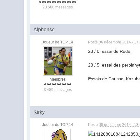
28 560 messages
Alphonse
Joueur de TOP 14
Posté
06 décembre 2014 - 17
23 / 0, essai de Rude.
23 / 5, essai des perpinh
Essais de Causse, Kazube
Membres
3 489 messages
Kirky
Joueur de TOP 14
Posté
08 décembre 2014 - 13