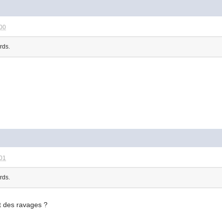
:00
ards.
:01
ards.
it des ravages ?