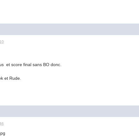
:10
yus et score final sans BO donc.
k et Rude.
:46