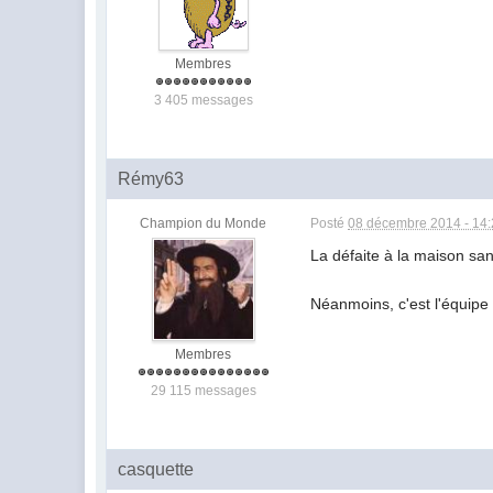
Membres
3 405 messages
Rémy63
Champion du Monde
Posté
08 décembre 2014 - 14
La défaite à la maison sa
Néanmoins, c'est l'équipe 
Membres
29 115 messages
casquette