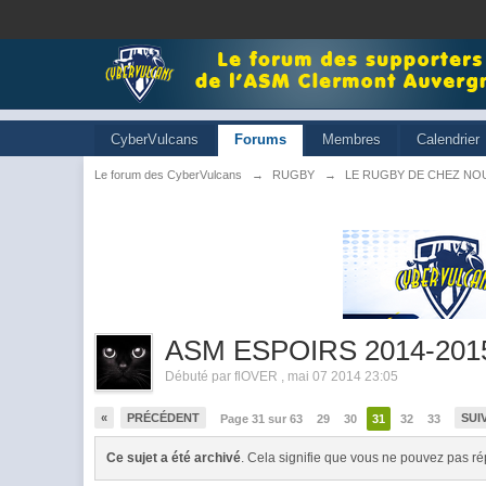
CyberVulcans
Forums
Membres
Calendrier
Le forum des CyberVulcans
→
RUGBY
→
LE RUGBY DE CHEZ NO
ASM ESPOIRS 2014-201
Débuté par
flOVER
,
mai 07 2014 23:05
«
PRÉCÉDENT
SUI
Page 31 sur 63
29
30
31
32
33
Ce sujet a été archivé
. Cela signifie que vous ne pouvez pas ré