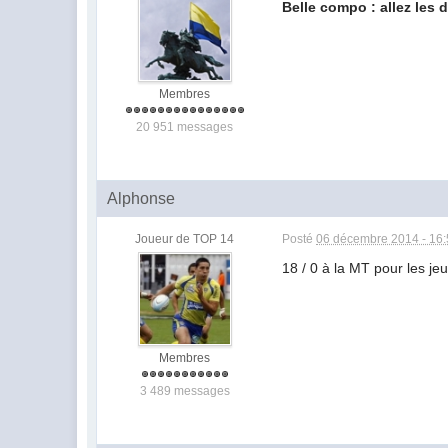
Belle compo
: allez les 
Membres
20 951 messages
Alphonse
Joueur de TOP 14
Posté
06 décembre 2014 - 16
18 / 0 à la MT pour les je
Membres
3 489 messages