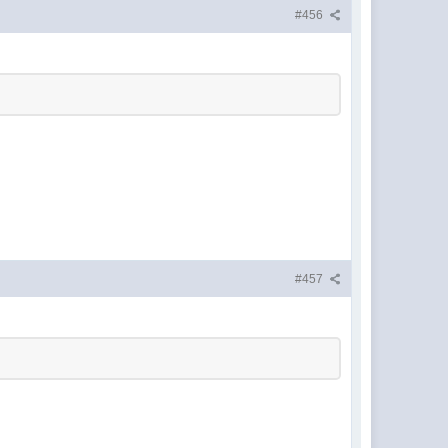
#456
#457