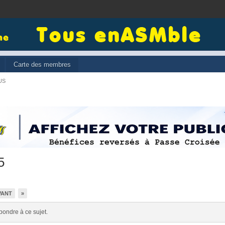
Carte des membres
US
5
VANT
»
pondre à ce sujet.