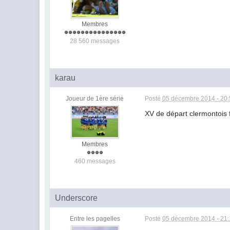
Membres
28 560 messages
karau
Joueur de 1ère série
Posté
05 décembre 2014 - 20
XV de départ clermontois f
Membres
460 messages
Underscore
Entre les pagelles
Posté
05 décembre 2014 - 21