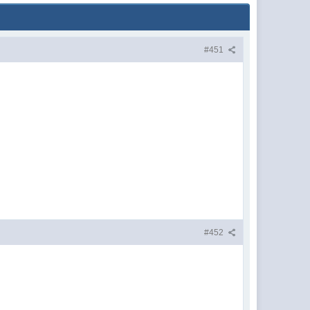
#451
#452