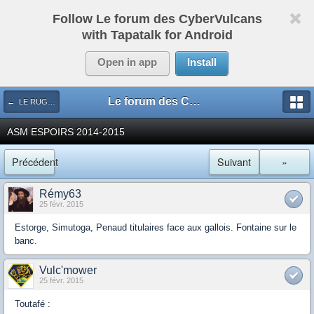
Follow Le forum des CyberVulcans
with Tapatalk for Android
Open in app
Install
Le forum des CyberVulcans
← LE RUGBY DE CHEZ NOUS
ASM ESPOIRS 2014-2015
Précédent
Suivant
»
Rémy63
25 févr. 2015
Estorge, Simutoga, Penaud titulaires face aux gallois. Fontaine sur le
banc.
Vulc'mower
25 févr. 2015
Toutafé :