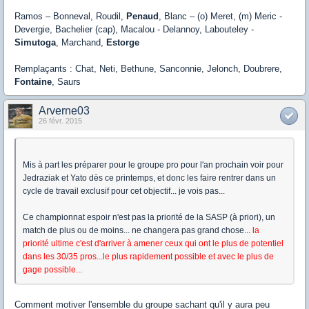
Ramos – Bonneval, Roudil,
Penaud
, Blanc – (o) Meret, (m) Meric -
Devergie, Bachelier (cap), Macalou - Delannoy, Labouteley -
Simutoga
, Marchand,
Estorge
Remplaçants : Chat, Neti, Bethune, Sanconnie, Jelonch, Doubrere,
Fontaine
, Saurs
Arverne03
26 févr. 2015
Mis à part les préparer pour le groupe pro pour l'an prochain voir pour
Jedraziak et Yato dès ce printemps, et donc les faire rentrer dans un
cycle de travail exclusif pour cet objectif... je vois pas...
Ce championnat espoir n'est pas la priorité de la SASP (à priori), un
match de plus ou de moins... ne changera pas grand chose...
la
priorité ultime c'est d'arriver à amener ceux qui ont le plus de potentiel
dans les 30/35 pros...le plus rapidement possible et avec le plus de
gage possible...
Comment motiver l'ensemble du groupe sachant qu'il y aura peu