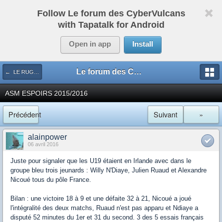
Follow Le forum des CyberVulcans
with Tapatalk for Android
Open in app
Install
Le forum des CyberVulcans
← LE RUGBY DE CHEZ NOUS
ASM ESPOIRS 2015/2016
Précédent
Suivant
»
alainpower
06 avril 2016
Juste pour signaler que les U19 étaient en Irlande avec dans le
groupe bleu trois jeunards : Willy N'Diaye, Julien Ruaud et Alexandre
Nicoué tous du pôle France.
Bilan : une victoire 18 à 9 et une défaite 32 à 21, Nicoué a joué
l'intégralité des deux matchs, Ruaud n'est pas apparu et Ndiaye a
disputé 52 minutes du 1er et 31 du second. 3 des 5 essais français