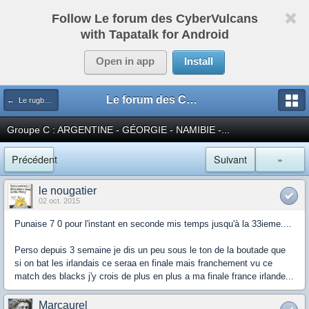
Follow Le forum des CyberVulcans
with Tapatalk for Android
Open in app
Install
Le forum des CyberVulcans
← Le rugby international
Groupe C : ARGENTINE - GÉORGIE - NAMIBIE -...
Précédent
Suivant
»
le nougatier
02 oct. 2015
Punaise 7 0 pour l'instant en seconde mis temps jusqu'à la 33ieme....
Perso depuis 3 semaine je dis un peu sous le ton de la boutade que
si on bat les irlandais ce seraa en finale mais franchement vu ce
match des blacks j'y crois de plus en plus a ma finale france irlande...
Marcaurel