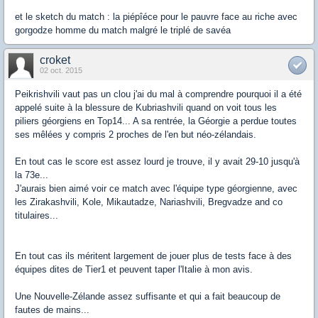
et le sketch du match : la piépîéce pour le pauvre face au riche avec
gorgodze homme du match malgré le triplé de savéa
croket
02 oct. 2015
Peikrishvili vaut pas un clou j'ai du mal à comprendre pourquoi il a été
appelé suite à la blessure de Kubriashvili quand on voit tous les
piliers géorgiens en Top14... A sa rentrée, la Géorgie a perdue toutes
ses mêlées y compris 2 proches de l'en but néo-zélandais.
En tout cas le score est assez lourd je trouve, il y avait 29-10 jusqu'à
la 73e...
J'aurais bien aimé voir ce match avec l'équipe type géorgienne, avec
les Zirakashvili, Kole, Mikautadze, Nariashvili, Bregvadze and co
titulaires...
En tout cas ils méritent largement de jouer plus de tests face à des
équipes dites de Tier1 et peuvent taper l'Italie à mon avis.
Une Nouvelle-Zélande assez suffisante et qui a fait beaucoup de
fautes de mains...