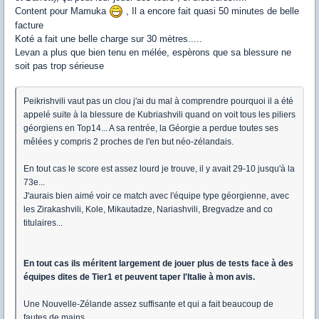
Content pour Mamuka
, Il a encore fait quasi 50 minutes de belle
facture
Koté a fait une belle charge sur 30 mètres.....
Levan a plus que bien tenu en mélée, espèrons que sa blessure ne
soit pas trop sérieuse
Peikrishvili vaut pas un clou j'ai du mal à comprendre pourquoi il a été
appelé suite à la blessure de Kubriashvili quand on voit tous les piliers
géorgiens en Top14... A sa rentrée, la Géorgie a perdue toutes ses
mêlées y compris 2 proches de l'en but néo-zélandais.
En tout cas le score est assez lourd je trouve, il y avait 29-10 jusqu'à la
73e...
J'aurais bien aimé voir ce match avec l'équipe type géorgienne, avec
les Zirakashvili, Kole, Mikautadze, Nariashvili, Bregvadze and co
titulaires...
En tout cas ils méritent largement de jouer plus de tests face à des
équipes dites de Tier1 et peuvent taper l'Italie à mon avis.
Une Nouvelle-Zélande assez suffisante et qui a fait beaucoup de
fautes de mains...