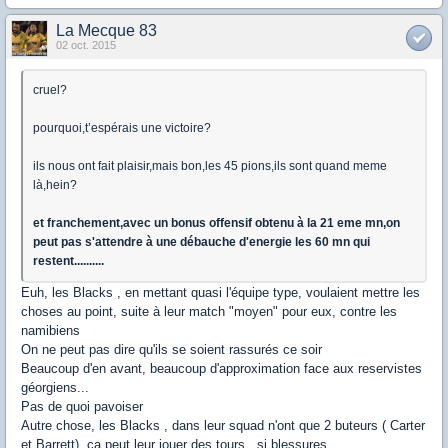
La Mecque 83
02 oct. 2015
cruel?
pourquoi,t’espérais une victoire?
ils nous ont fait plaisir,mais bon,les 45 pions,ils sont quand meme
là,hein?
et franchement,avec un bonus offensif obtenu à la 21 eme mn,on
peut pas s'attendre à une débauche d'energie les 60 mn qui
restent..........
Euh, les Blacks , en mettant quasi l'équipe type, voulaient mettre les
choses au point, suite à leur match "moyen" pour eux, contre les
namibiens
On ne peut pas dire qu'ils se soient rassurés ce soir
Beaucoup d'en avant, beaucoup d'approximation face aux reservistes
géorgiens...
Pas de quoi pavoiser
Autre chose, les Blacks , dans leur squad n'ont que 2 buteurs ( Carter
et Barrett), ça peut leur jouer des tours , si blessures.....