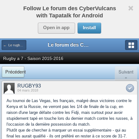
Follow Le forum des CyberVulcans
with Tapatalk for Android
Open in app
Install
Le forum des CyberVulcans
← Le rugby international
Rugby a 7 - Saison 2015-2016
Précédent
Suivant
»
RUGBY93
04 mars 2018
Au tournoi de Las Vegas, les français, malgré deux victoires contre le
Kenya et la Russie, ne verront pas les 1/4 de finale de la cup, en
raison d'une large défaite contre les Fidji, mais surtout pour avoir
stupidement tapé en touche lors du dernier match contre les russes, à
l'occasion de la dernière possession du match.
Plutôt que de chercher à marquer un essai supplémentaire - qui au
final les aurait qualifié - ils ont préféré en rester à ce score de 31-7.