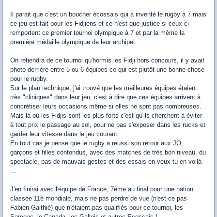
Il parait que c'est un boucher écossais qui a inventé le rugby à 7 mais
ce jeu est fait pour les Fidjiens et ce n'est que justice si ceux-ci
remportent ce premier tournoi olympique à 7 et par la même la
première médaille olympique de leur archipel.
On retiendra de ce tournoi qu'hormis les Fidji hors concours, il y avait
photo derrière entre 5 ou 6 équipes ce qui est plutôt une bonne chose
pour le rugby.
Sur le plan technique, j'ai trouvé que les meilleures équipes étaient
très "cliniques" dans leur jeu, c'est à dire que ces équipes arrivent à
concrétiser leurs occasions même si elles ne sont pas nombreuses.
Mais là où les Fidjis sont les plus forts c'est qu'ils cherchent à éviter
à tout prix le passage au sol, pour ne pas s'exposer dans les rucks et
garder leur vitesse dans le jeu courant.
En tout cas je pense que le rugby a réussi son retour aux JO,
garçons et filles confondus, avec des matches de très bon niveau, du
spectacle, pas de mauvais gestes et des essais en veux-tu en voilà
...
J'en finirai avec l'équipe de France, 7ème au final pour une nation
classée 11è mondiale, mais ne pas perdre de vue (n'est-ce pas
Fabien Galthié) que n'étaient pas qualifiés pour ce tournoi, les
Samoas, le Canada, les Gallois et autres Ecossais !