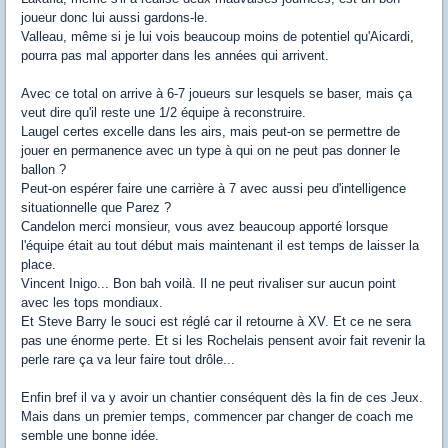
joueur donc lui aussi gardons-le.
Valleau, même si je lui vois beaucoup moins de potentiel qu'Aicardi,
pourra pas mal apporter dans les années qui arrivent.
Avec ce total on arrive à 6-7 joueurs sur lesquels se baser, mais ça
veut dire qu'il reste une 1/2 équipe à reconstruire.
Laugel certes excelle dans les airs, mais peut-on se permettre de
jouer en permanence avec un type à qui on ne peut pas donner le
ballon ?
Peut-on espérer faire une carrière à 7 avec aussi peu d'intelligence
situationnelle que Parez ?
Candelon merci monsieur, vous avez beaucoup apporté lorsque
l'équipe était au tout début mais maintenant il est temps de laisser la
place.
Vincent Inigo... Bon bah voilà. Il ne peut rivaliser sur aucun point
avec les tops mondiaux.
Et Steve Barry le souci est réglé car il retourne à XV. Et ce ne sera
pas une énorme perte. Et si les Rochelais pensent avoir fait revenir la
perle rare ça va leur faire tout drôle...
Enfin bref il va y avoir un chantier conséquent dès la fin de ces Jeux.
Mais dans un premier temps, commencer par changer de coach me
semble une bonne idée.