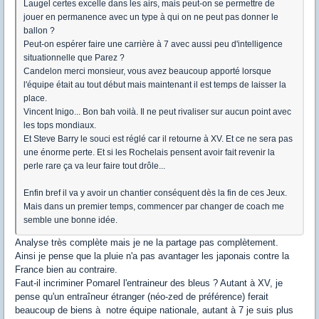
Laugel certes excelle dans les airs, mais peut-on se permettre de
jouer en permanence avec un type à qui on ne peut pas donner le
ballon ?
Peut-on espérer faire une carrière à 7 avec aussi peu d'intelligence
situationnelle que Parez ?
Candelon merci monsieur, vous avez beaucoup apporté lorsque
l'équipe était au tout début mais maintenant il est temps de laisser la
place.
Vincent Inigo... Bon bah voilà. Il ne peut rivaliser sur aucun point avec
les tops mondiaux.
Et Steve Barry le souci est réglé car il retourne à XV. Et ce ne sera pas
une énorme perte. Et si les Rochelais pensent avoir fait revenir la
perle rare ça va leur faire tout drôle...
Enfin bref il va y avoir un chantier conséquent dès la fin de ces Jeux.
Mais dans un premier temps, commencer par changer de coach me
semble une bonne idée.
Analyse très complète mais je ne la partage pas complètement.
Ainsi je pense que la pluie n'a pas avantager les japonais contre la
France bien au contraire.
Faut-il incriminer Pomarel l'entraineur des bleus ? Autant à XV, je
pense qu'un entraîneur étranger (néo-zed de préférence) ferait
beaucoup de biens à notre équipe nationale, autant à 7 je suis plus