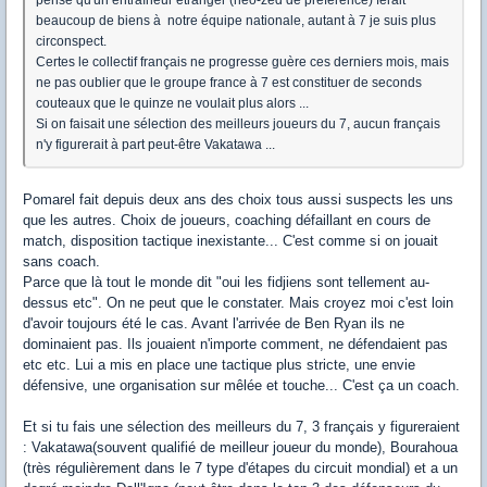
pense qu'un entraîneur étranger (néo-zed de préférence) ferait
beaucoup de biens à notre équipe nationale, autant à 7 je suis plus
circonspect.
Certes le collectif français ne progresse guère ces derniers mois, mais
ne pas oublier que le groupe france à 7 est constituer de seconds
couteaux que le quinze ne voulait plus alors ...
Si on faisait une sélection des meilleurs joueurs du 7, aucun français
n'y figurerait à part peut-être Vakatawa ...
Pomarel fait depuis deux ans des choix tous aussi suspects les uns
que les autres. Choix de joueurs, coaching défaillant en cours de
match, disposition tactique inexistante... C'est comme si on jouait
sans coach.
Parce que là tout le monde dit "oui les fidjiens sont tellement au-
dessus etc". On ne peut que le constater. Mais croyez moi c'est loin
d'avoir toujours été le cas. Avant l'arrivée de Ben Ryan ils ne
dominaient pas. Ils jouaient n'importe comment, ne défendaient pas
etc etc. Lui a mis en place une tactique plus stricte, une envie
défensive, une organisation sur mêlée et touche... C'est ça un coach.
Et si tu fais une sélection des meilleurs du 7, 3 français y figureraient
: Vakatawa(souvent qualifié de meilleur joueur du monde), Bourahoua
(très régulièrement dans le 7 type d'étapes du circuit mondial) et a un