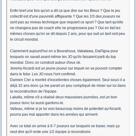
Enfin bref une fois qu'on a dit ca que dire sur les Bleus ? Que le jeu
collectif est d'une pauvreté affligeante ? Que les 2/3 des joueurs ne
sont pas au niveau technique que requiert ce sport ? Que tant qu'elle
ne changera pas de coach elle ne progressera pas ? Oui en fait les
mêmes choses qu'on se dit depuis 2 ans, pour qui suit un tant soit peu
le circuit mondial.
Clairement aujourd'hui on a Bourahoua, Vakatawa, Dall'Igna pour
lesquels on savait avant même les JO qu'ils faisaient parti du top
mondial. Donc on construit autour d'eux ok.
Jeremy Aicardi est un jeune joueur sur lequel on va pouvoir compter
dans le futur. Les JO nous l'ont confirmé.
Damien Cler a montré d'excellentes choses également. Seul souci il a
déjà 32 ans donc ça me parait un peu compliqué de miser sur lui dans
la reconstruction de l'équipe.
Lakafia, même s'il a réalisé deux mauvaises journées, est un bon
joueur donc lui aussi gardons-le.
Valleau, même si je lui vois beaucoup moins de potentiel qu'Aicardi,
pourra pas mal apporter dans les années qui arrivent.
Avec ce total on arrive à 6-7 joueurs sur lesquels se baser, mais ça
veut dire qu'il reste une 1/2 équipe à reconstruire.