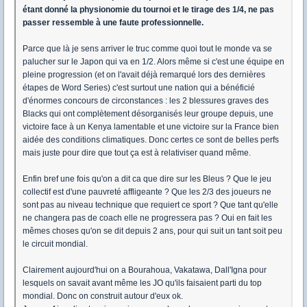
étant donné la physionomie du tournoi et le tirage des 1/4, ne pas
passer ressemble à une faute professionnelle.
Parce que là je sens arriver le truc comme quoi tout le monde va se
palucher sur le Japon qui va en 1/2. Alors même si c'est une équipe en
pleine progression (et on l'avait déjà remarqué lors des dernières
étapes de Word Series) c'est surtout une nation qui a bénéficié
d'énormes concours de circonstances : les 2 blessures graves des
Blacks qui ont complètement désorganisés leur groupe depuis, une
victoire face à un Kenya lamentable et une victoire sur la France bien
aidée des conditions climatiques. Donc certes ce sont de belles perfs
mais juste pour dire que tout ça est à relativiser quand même.
Enfin bref une fois qu'on a dit ca que dire sur les Bleus ? Que le jeu
collectif est d'une pauvreté affligeante ? Que les 2/3 des joueurs ne
sont pas au niveau technique que requiert ce sport ? Que tant qu'elle
ne changera pas de coach elle ne progressera pas ? Oui en fait les
mêmes choses qu'on se dit depuis 2 ans, pour qui suit un tant soit peu
le circuit mondial.
Clairement aujourd'hui on a Bourahoua, Vakatawa, Dall'Igna pour
lesquels on savait avant même les JO qu'ils faisaient parti du top
mondial. Donc on construit autour d'eux ok.