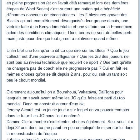
en pleine progression (et on l'avait déjà remarqué lors des dernières
étapes de Word Series) c'est surtout une nation qui a bénéficié
d'énormes concours de circonstances : les 2 blessures graves des
Blacks qui ont complètement désorganisés leur groupe depuis, une
victoire face à un Kenya lamentable et une victoire sur la France bien
aidée des conditions climatiques. Donc certes ce sont de belles perfs
mais juste pour dire que tout ça est à relativiser quand même.
Enfin bref une fois qu'on a dit ca que dire sur les Bleus ? Que le jeu
collectif est d'une pauvreté affligeante ? Que les 2/3 des joueurs ne
sont pas au niveau technique que requiert ce sport ? Que tant qu'elle
ne changera pas de coach elle ne progressera pas ? Oui en fait les
mêmes choses qu'on se dit depuis 2 ans, pour qui suit un tant soit
peu le circuit mondial.
Clairement aujourd'hui on a Bourahoua, Vakatawa, Dall'Igna pour
lesquels on savait avant même les JO qu'ils faisaient parti du top
mondial. Donc on construit autour d'eux ok.
Jeremy Aicardi est un jeune joueur sur lequel on va pouvoir compter
dans le futur. Les JO nous l'ont confirmé.
Damien Cler a montré d'excellentes choses également. Seul souci il a
déjà 32 ans donc ça me parait un peu compliqué de miser sur lui dans
la reconstruction de l'équipe.
Lakafia, même s'il a réalisé deux mauvaises journées, est un bon