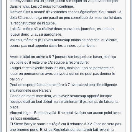
Jeremy Aicardi est un jeune joueur sur lequel on va pouvoir compter
dans le futur. Les JO nous l'ont confirmé.
Damien Cler a montré d'excellentes choses également. Seul souci il a
déjà 32 ans donc ça me parait un peu compliqué de miser sur lui dans
la reconstruction de l'équipe.
Lakafia, même s'il a réalisé deux mauvaises journées, est un bon
joueur donc lui aussi gardons-le.
Valleau, même si je lui vois beaucoup moins de potentiel qu'Aicardi,
pourra pas mal apporter dans les années qui arrivent.
Avec ce total on arrive à 6-7 joueurs sur lesquels se baser, mais ça
veut dire qu'il reste une 1/2 équipe à reconstruire.
Laugel certes excelle dans les airs, mais peut-on se permettre de
jouer en permanence avec un type à qui on ne peut pas donner le
ballon ?
Peut-on espérer faire une carrière à 7 avec aussi peu d'intelligence
situationnelle que Parez ?
Candelon merci monsieur, vous avez beaucoup apporté lorsque
l'équipe était au tout début mais maintenant il est temps de laisser la
place.
Vincent Inigo... Bon bah voilà. Il ne peut rivaliser sur aucun point avec
les tops mondiaux.
Et Steve Barry le souci est réglé car il retourne à XV. Et ce ne sera pas
une énorme perte. Et si les Rochelais pensent avoir fait revenir la