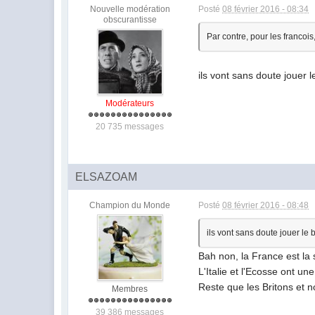
Nouvelle modération
Posté
08 février 2016 - 08:34
obscurantisse
Par contre, pour les francois
ils vont sans doute jouer 
Modérateurs
20 735 messages
ELSAZOAM
Champion du Monde
Posté
08 février 2016 - 08:48
ils vont sans doute jouer le
Bah non, la France est la 
L'Italie et l'Ecosse ont un
Reste que les Britons et
Membres
39 386 messages