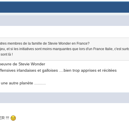
d'autres membres de la famille de Stevie Wonder en France?
jeu, et si les initiatives sont moins marquantes que lors d'un France Italie, c'est su
 sont là !
 l'oeuvre de Stevie Wonder
ffensives irlandaises et galloises ....bien trop apprises et récitées
une autre planète ..........
R !!!