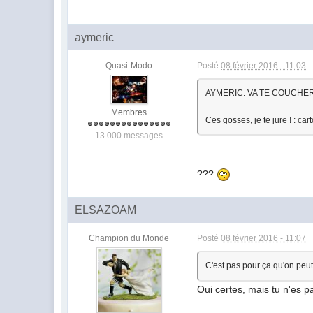
aymeric
Quasi-Modo
Posté
08 février 2016 - 11:03
AYMERIC. VA TE COUCHER 
Membres
Ces gosses, je te jure ! : ca
13 000 messages
???
ELSAZOAM
Champion du Monde
Posté
08 février 2016 - 11:07
C'est pas pour ça qu'on peut
Oui certes, mais tu n'es 