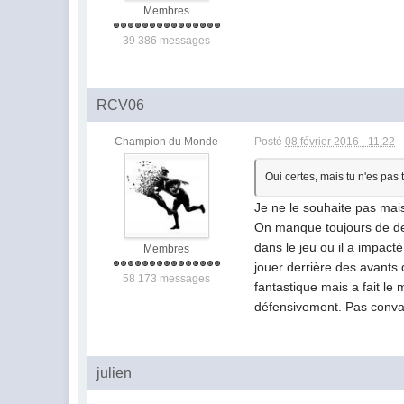
Membres
39 386 messages
RCV06
Champion du Monde
Posté
08 février 2016 - 11:22
Oui certes, mais tu n'es pas
Je ne le souhaite pas mai
On manque toujours de dens
dans le jeu ou il a impac
Membres
jouer derrière des avants 
58 173 messages
fantastique mais a fait l
défensivement. Pas conva
julien