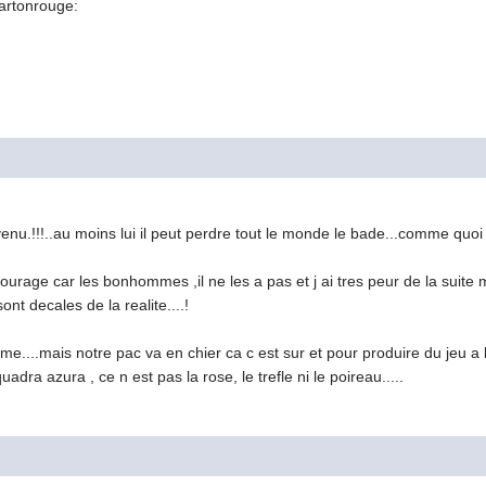
cartonrouge:
venu.!!!..au moins lui il peut perdre tout le monde le bade...comme quoi a
courage car les bonhommes ,il ne les a pas et j ai tres peur de la suite 
ont decales de la realite....!
e....mais notre pac va en chier ca c est sur et pour produire du jeu a 
uadra azura , ce n est pas la rose, le trefle ni le poireau.....