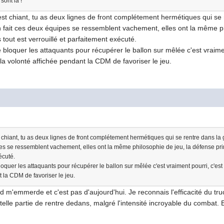
 sont là !
 est chiant, tu as deux lignes de front complétement hermétiques qui s
En fait ces deux équipes se ressemblent vachement, elles ont la même phi
 tout est verrouillé et parfaitement exécuté.
 bloquer les attaquants pour récupérer le ballon sur mêlée c'est vraiment
a volonté affichée pendant la CDM de favoriser le jeu.
t chiant, tu as deux lignes de front complétement hermétiques qui se rentre dans l
pes se ressemblent vachement, elles ont la même philosophie de jeu, la défense prime
écuté.
oquer les attaquants pour récupérer le ballon sur mêlée c'est vraiment pourri, c'est
t la CDM de favoriser le jeu.
 m'emmerde et c'est pas d'aujourd'hui. Je reconnais l'efficacité du truc 
lle partie de rentre dedans, malgré l'intensité incroyable du combat. Et