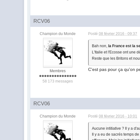
RCV06
Champion du Monde
Posté
08 février 2016 - 09:37
Bah non,
la France est la s
L'Italie et l'Ecosse ont une d
Reste que les Britons et no
C'est pas pour ça qu'on pe
Membres
58 173 messages
RCV06
Champion du Monde
Posté
08 février 2016 - 10:01
Aucune intitiative ? Il y a 
Il y a eu de sacrés temps de 