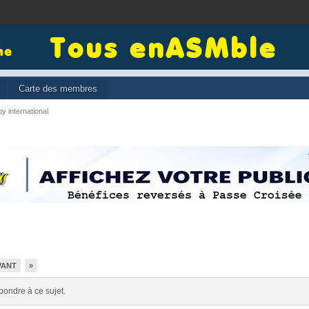
Carte des membres
y international
VANT
»
pondre à ce sujet.