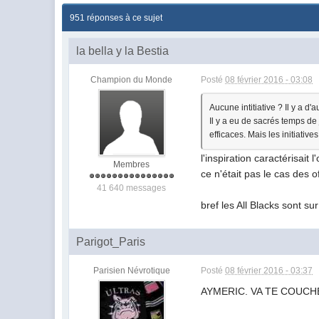
951 réponses à ce sujet
la bella y la Bestia
Champion du Monde
Posté
08 février 2016 - 03:08
Aucune intitiative ? Il y a 
Il y a eu de sacrés temps de 
efficaces. Mais les initiatives
l'inspiration caractérisait
Membres
ce n'était pas le cas des o
41 640 messages
bref les All Blacks sont sur 
Parigot_Paris
Parisien Névrotique
Posté
08 février 2016 - 03:37
AYMERIC. VA TE COUCHE