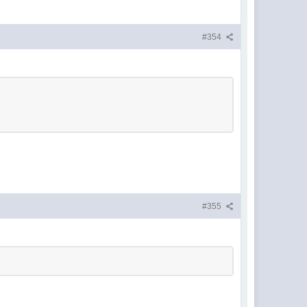
#354
#355