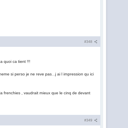
#348
 quoi ca tient !!!
meme si perso je ne reve pas...j ai l impression qu ici
la frenchies , vaudrait mieux que le cinq de devant
#349