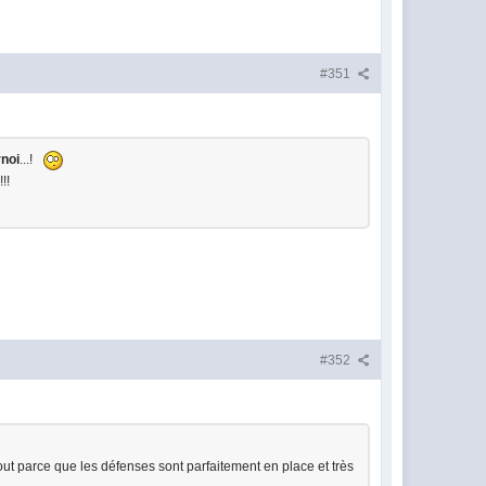
#351
rnoi
...!
!!
#352
rtout parce que les défenses sont parfaitement en place et très