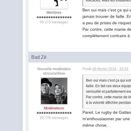
efficaces. Mais les initiatives
Ben oui mais c'est ça qui
Membres
jamais trouver de faille. 
58 173 messages
a peu de prises de risques
Par contre, cette manie de
complétement contraire à l
Bad Zé
Nouvelle modération
Posté
08 février 2016 - 10:33
obscurantisse
Ben oui mais c'est ça qui es
faille. En fait ces deux équi
verrouillé et parfaitement ex
Par contre, cette manie de bl
à la volonté affichée pendan
Modérateurs
Pareil. Le rugby de Gatland
20 735 messages
m'enthousiasmer par une te
même chose...