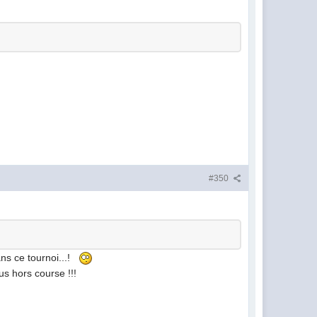
#350
ans ce tournoi...!
ous hors course !!!