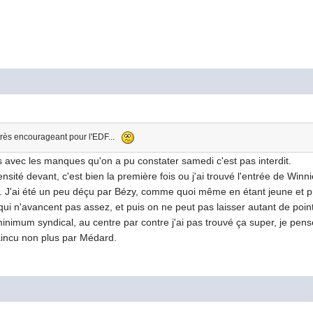
 très encourageant pour l'EDF...
s avec les manques qu'on a pu constater samedi c'est pas interdit.
ité devant, c'est bien la première fois ou j'ai trouvé l'entrée de Winn
té. J'ai été un peu déçu par Bézy, comme quoi même en étant jeune et p
qui n'avancent pas assez, et puis on ne peut pas laisser autant de point 
e minimum syndical, au centre par contre j'ai pas trouvé ça super, je 
incu non plus par Médard.