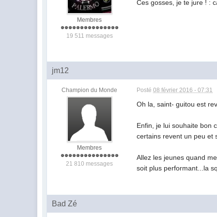
Ces gosses, je te jure ! : 
Membres
19 511 messages
jm12
Champion du Monde
Posté
08 février 2016 - 07:31
Oh la, saint- guitou est re
Enfin, je lui souhaite bon 
certains revent un peu et s
Membres
Allez les jeunes quand mem
21 810 messages
soit plus performant...la sq
Bad Zé