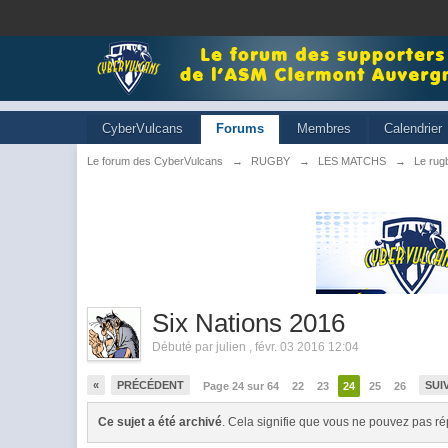
CyberVulcans
Forums
Membres
Calendrier
Le forum des CyberVulcans
→
RUGBY
→
LES MATCHS
→
Le rugb
Six Nations 2016
Débuté par
julien
,
févr. 03 2016 12:04
«
PRÉCÉDENT
SUI
Page 24 sur 64
22
23
24
25
26
Ce sujet a été archivé
. Cela signifie que vous ne pouvez pas ré