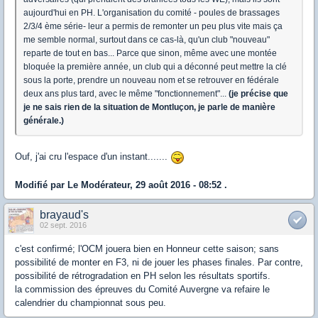
aujourd'hui en PH. L'organisation du comité - poules de brassages
2/3/4 ème série- leur a permis de remonter un peu plus vite mais ça
me semble normal, surtout dans ce cas-là, qu'un club "nouveau"
reparte de tout en bas... Parce que sinon, même avec une montée
bloquée la première année, un club qui a déconné peut mettre la clé
sous la porte, prendre un nouveau nom et se retrouver en fédérale
deux ans plus tard, avec le même "fonctionnement"...
(je précise que
je ne sais rien de la situation de Montluçon, je parle de manière
générale.)
Ouf, j'ai cru l'espace d'un instant.......
Modifié par Le Modérateur, 29 août 2016 - 08:52 .
brayaud's
02 sept. 2016
c'est confirmé; l'OCM jouera bien en Honneur cette saison; sans
possibilité de monter en F3, ni de jouer les phases finales. Par contre,
possibilité de rétrogradation en PH selon les résultats sportifs.
la commission des épreuves du Comité Auvergne va refaire le
calendrier du championnat sous peu.