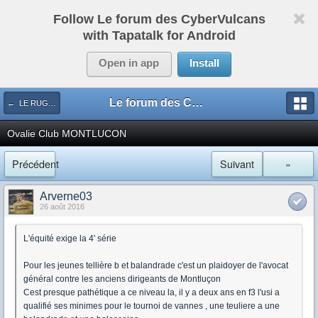
Follow Le forum des CyberVulcans
with Tapatalk for Android
Open in app
Install
Le forum des CyberVulcans
← LE RUGBY DE CHEZ NOUS
Ovalie Club MONTLUCON
Précédent
Suivant
»
Arverne03
26 août 2016
L'équité exige la 4' série
Pour les jeunes tellière b et balandrade c'est un plaidoyer de l'avocat
général contre les anciens dirigeants de Montluçon
Cest presque pathétique a ce niveau la, il y a deux ans en f3 l'usi a
qualifié ses minimes pour le tournoi de vannes , une teuliere a une