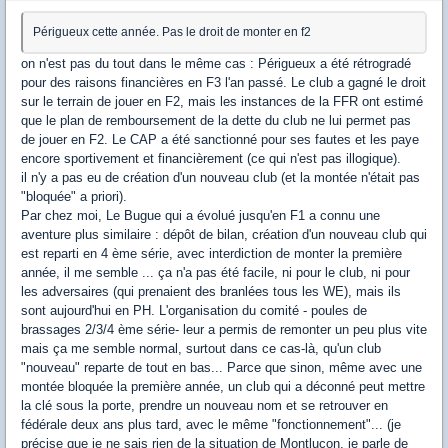
Périgueux cette année. Pas le droit de monter en f2
on n'est pas du tout dans le même cas : Périgueux a été rétrogradé
pour des raisons financières en F3 l'an passé. Le club a gagné le droit
sur le terrain de jouer en F2, mais les instances de la FFR ont estimé
que le plan de remboursement de la dette du club ne lui permet pas
de jouer en F2. Le CAP a été sanctionné pour ses fautes et les paye
encore sportivement et financièrement (ce qui n'est pas illogique).
il n'y a pas eu de création d'un nouveau club (et la montée n'était pas
"bloquée" a priori).
Par chez moi, Le Bugue qui a évolué jusqu'en F1 a connu une
aventure plus similaire : dépôt de bilan, création d'un nouveau club qui
est reparti en 4 ème série, avec interdiction de monter la première
année, il me semble ... ça n'a pas été facile, ni pour le club, ni pour
les adversaires (qui prenaient des branlées tous les WE), mais ils
sont aujourd'hui en PH. L'organisation du comité - poules de
brassages 2/3/4 ème série- leur a permis de remonter un peu plus vite
mais ça me semble normal, surtout dans ce cas-là, qu'un club
"nouveau" reparte de tout en bas... Parce que sinon, même avec une
montée bloquée la première année, un club qui a déconné peut mettre
la clé sous la porte, prendre un nouveau nom et se retrouver en
fédérale deux ans plus tard, avec le même "fonctionnement"... (je
précise que je ne sais rien de la situation de Montluçon, je parle de