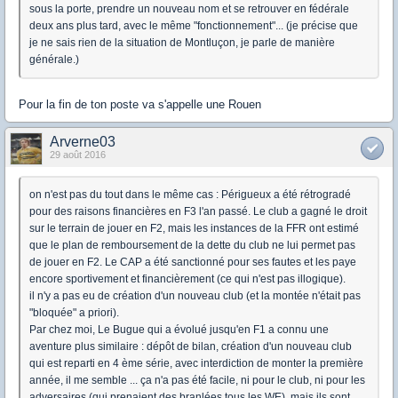
sous la porte, prendre un nouveau nom et se retrouver en fédérale
deux ans plus tard, avec le même "fonctionnement"... (je précise que
je ne sais rien de la situation de Montluçon, je parle de manière
générale.)
Pour la fin de ton poste va s'appelle une Rouen
Arverne03
29 août 2016
on n'est pas du tout dans le même cas : Périgueux a été rétrogradé
pour des raisons financières en F3 l'an passé. Le club a gagné le droit
sur le terrain de jouer en F2, mais les instances de la FFR ont estimé
que le plan de remboursement de la dette du club ne lui permet pas
de jouer en F2. Le CAP a été sanctionné pour ses fautes et les paye
encore sportivement et financièrement (ce qui n'est pas illogique).
il n'y a pas eu de création d'un nouveau club (et la montée n'était pas
"bloquée" a priori).
Par chez moi, Le Bugue qui a évolué jusqu'en F1 a connu une
aventure plus similaire : dépôt de bilan, création d'un nouveau club
qui est reparti en 4 ème série, avec interdiction de monter la première
année, il me semble ... ça n'a pas été facile, ni pour le club, ni pour les
adversaires (qui prenaient des branlées tous les WE), mais ils sont