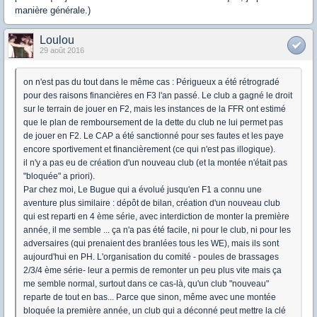
manière générale.)
Loulou
29 août 2016
on n'est pas du tout dans le même cas : Périgueux a été rétrogradé
pour des raisons financières en F3 l'an passé. Le club a gagné le droit
sur le terrain de jouer en F2, mais les instances de la FFR ont estimé
que le plan de remboursement de la dette du club ne lui permet pas
de jouer en F2. Le CAP a été sanctionné pour ses fautes et les paye
encore sportivement et financièrement (ce qui n'est pas illogique).
il n'y a pas eu de création d'un nouveau club (et la montée n'était pas
"bloquée" a priori).
Par chez moi, Le Bugue qui a évolué jusqu'en F1 a connu une
aventure plus similaire : dépôt de bilan, création d'un nouveau club
qui est reparti en 4 ème série, avec interdiction de monter la première
année, il me semble ... ça n'a pas été facile, ni pour le club, ni pour les
adversaires (qui prenaient des branlées tous les WE), mais ils sont
aujourd'hui en PH. L'organisation du comité - poules de brassages
2/3/4 ème série- leur a permis de remonter un peu plus vite mais ça
me semble normal, surtout dans ce cas-là, qu'un club "nouveau"
reparte de tout en bas... Parce que sinon, même avec une montée
bloquée la première année, un club qui a déconné peut mettre la clé