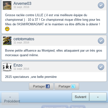
Arverne03
11 sept. 2016
Grosse raclée contre LILLE ( il est vrai meilleure équipe du
championnat ) : 10 à 37 ! Ce championnat risque d'être long pour les
filles de l'ASM/ROMAGNAT et le maintien va être difficile à obtenir !
cetotomatos
11 sept. 2016
Bonne petite affluence au Montpied, elles attaquaient par un très gros
morceaux quand même.
Enzo
11 sept. 2016
2615 spectateurs ,une belle première
Partager
Partager
«
Suivant
»
Précédent
Version complète
Français