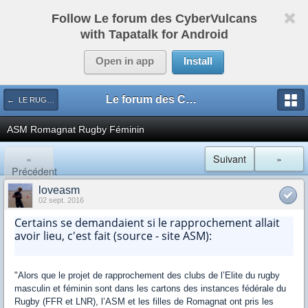
Follow Le forum des CyberVulcans
with Tapatalk for Android
Open in app
Install
Le forum des CyberVulcans
← LE RUGBY DE CHEZ NOUS
ASM Romagnat Rugby Féminin
«
Suivant
»
Précédent
loveasm
02 sept. 2016
Certains se demandaient si le rapprochement allait
avoir lieu, c'est fait (source - site ASM):
"Alors que le projet de rapprochement des clubs de l’Elite du rugby
masculin et féminin sont dans les cartons des instances fédérale du
Rugby (FFR et LNR), l’ASM et les filles de Romagnat ont pris les