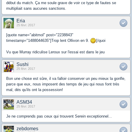
début du match. Ça me soule grave de voir ce type de fautes se
multipliait sans aucunes sanctions.
Eria
25 févr. 2017
[quote name="abitmol" post="2238843"
timestamp="1488044635"]Trop lent Ollivon en 9.
[/quoi
Vu que Murray ridiculise Leroux sur l'essai est dans le jeu
Sushi
25 févr. 2017
Bon une chose est sûre, il va falloir conserver un peu mieux la gonfle,
parce que eux, nous imposent des temps de jeu qui nous font très
mal, dés qu'ils ont la possession!
ASM34
25 févr. 2017
Je ne comprends pas ceux qui trouvent Serein exceptionnel...
zebdomes