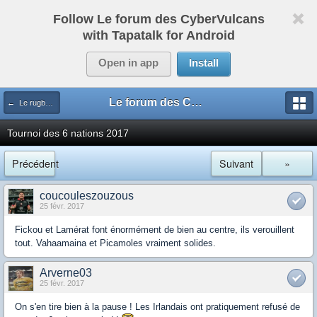
Follow Le forum des CyberVulcans
with Tapatalk for Android
Open in app
Install
Le forum des CyberVulcans
← Le rugby international
Tournoi des 6 nations 2017
Précédent
Suivant
»
coucouleszouzous
25 févr. 2017
Fickou et Lamérat font énormément de bien au centre, ils verouillent
tout. Vahaamaina et Picamoles vraiment solides.
Arverne03
25 févr. 2017
On s'en tire bien à la pause ! Les Irlandais ont pratiquement refusé de