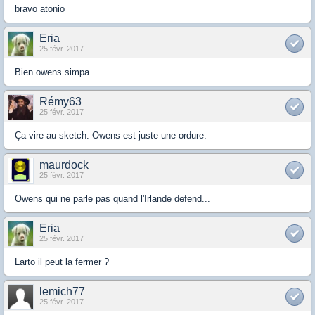
bravo atonio
Eria
25 févr. 2017
Bien owens simpa
Rémy63
25 févr. 2017
Ça vire au sketch. Owens est juste une ordure.
maurdock
25 févr. 2017
Owens qui ne parle pas quand l'Irlande defend...
Eria
25 févr. 2017
Larto il peut la fermer ?
lemich77
25 févr. 2017