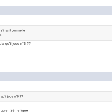
e s'inscrit comme le
pe
ela qu'il joue n°6 ??
 qu'il joue n°6 ??
e qu'en 2ème ligne