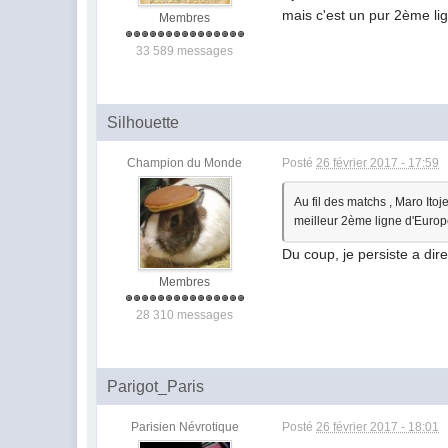
mais c'est un pur 2ème l
Membres
33 589 messages
Silhouette
Champion du Monde
Posté
26 février 2017 - 17:59
Au fil des matchs , Maro Itoj
meilleur 2ème ligne d'Euro
Du coup, je persiste a dir
Membres
28 310 messages
Parigot_Paris
Parisien Névrotique
Posté
26 février 2017 - 18:01