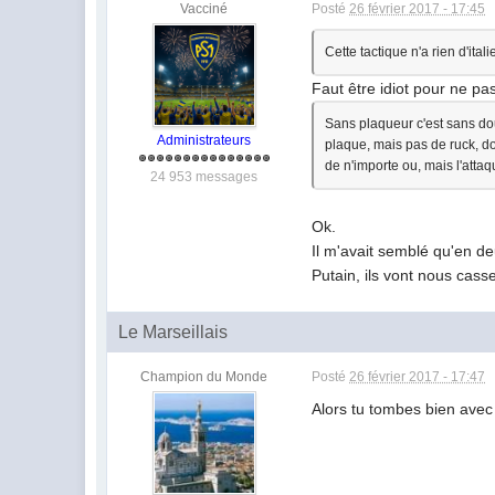
Vacciné
Posté
26 février 2017 - 17:45
Cette tactique n'a rien d'ita
Faut être idiot pour ne pa
Sans plaqueur c'est sans dout
Administrateurs
plaque, mais pas de ruck, don
de n'importe ou, mais l'attaq
24 953 messages
Ok.
Il m'avait semblé qu'en deux
Putain, ils vont nous casse
Le Marseillais
Champion du Monde
Posté
26 février 2017 - 17:47
Alors tu tombes bien avec