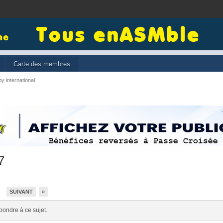
Carte des membres
y international
7
SUIVANT
»
5
pondre à ce sujet.