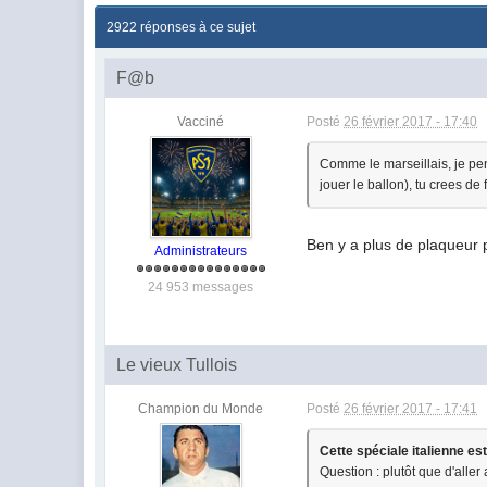
2922 réponses à ce sujet
F@b
Vacciné
Posté
26 février 2017 - 17:40
Comme le marseillais, je pen
jouer le ballon), tu crees de 
Ben y a plus de plaqueur 
Administrateurs
24 953 messages
Le vieux Tullois
Champion du Monde
Posté
26 février 2017 - 17:41
Cette spéciale italienne es
Question : plutôt que d'aller 