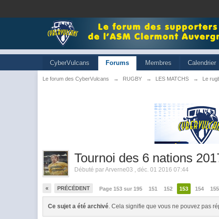
CyberVulcans
Forums
Membres
Calendrier
Le forum des CyberVulcans
→
RUGBY
→
LES MATCHS
→
Le rugb
Tournoi des 6 nations 201
Débuté par
Arverne03
,
déc. 01 2016 07:44
«
PRÉCÉDENT
Page 153 sur 195
151
152
153
154
15
Ce sujet a été archivé
. Cela signifie que vous ne pouvez pas ré