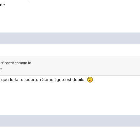
igne
e s'inscrit comme le
pe
e que le faire jouer en 3eme ligne est debile