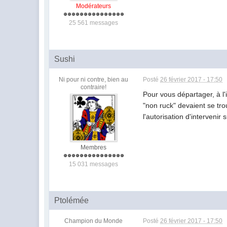
Modérateurs
25 561 messages
Sushi
Ni pour ni contre, bien au
Posté
26 février 2017 - 17:50
contraire!
Pour vous départager, à l'
"non ruck" devaient se trou
l'autorisation d'intervenir
Membres
15 031 messages
Ptolémée
Champion du Monde
Posté
26 février 2017 - 17:50