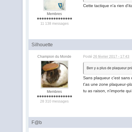
Cette tactique n'a rien d'i
Membres
11 138 messages
Silhouette
Champion du Monde
Posté
26 février 2017 - 17:43
Ben y a plus de plaqueur pr
Sans plaqueur c'est sans do
t'as une zone plaqueur-pla
tu as raison, n'importe qui
Membres
28 310 messages
F@b