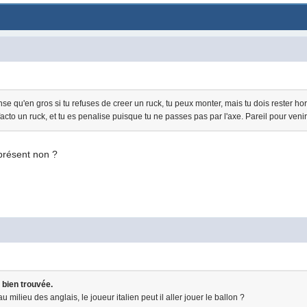
se qu'en gros si tu refuses de creer un ruck, tu peux monter, mais tu dois rester ho
facto un ruck, et tu es penalise puisque tu ne passes pas par l'axe. Pareil pour venir p
présent non ?
t bien trouvée.
au milieu des anglais, le joueur italien peut il aller jouer le ballon ?