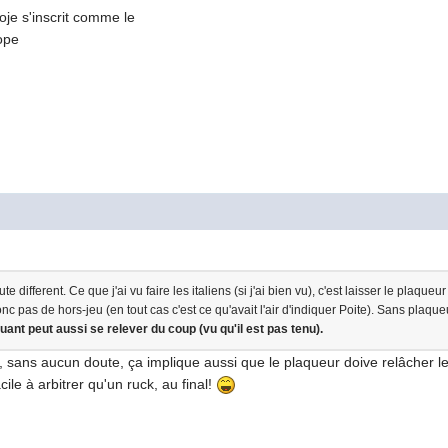
toje s'inscrit comme le
rope
e different. Ce que j'ai vu faire les italiens (si j'ai bien vu), c'est laisser le plaqu
c pas de hors-jeu (en tout cas c'est ce qu'avait l'air d'indiquer Poite). Sans plaque
quant peut aussi se relever du coup (vu qu'il est pas tenu).
nt, sans aucun doute, ça implique aussi que le plaqueur doive relâcher 
cile à arbitrer qu'un ruck, au final!