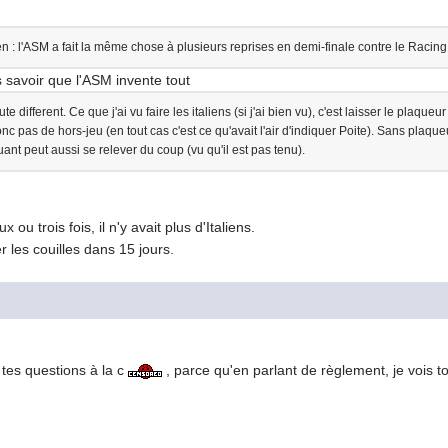
lien : l'ASM a fait la même chose à plusieurs reprises en demi-finale contre le Racing 
s savoir que l'ASM invente tout
e different. Ce que j'ai vu faire les italiens (si j'ai bien vu), c'est laisser le plaqu
c pas de hors-jeu (en tout cas c'est ce qu'avait l'air d'indiquer Poite). Sans plaque
uant peut aussi se relever du coup (vu qu'il est pas tenu).
 ou trois fois, il n'y avait plus d'Italiens.
r les couilles dans 15 jours.
 tes questions à la c
, parce qu'en parlant de règlement, je vois 