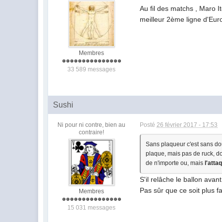
Au fil des matchs , Maro I
meilleur 2ème ligne d'Eu
Membres
33 589 messages
Sushi
Ni pour ni contre, bien au
Posté
26 février 2017 - 17:53
contraire!
Sans plaqueur c'est sans dout
plaque, mais pas de ruck, don
de n'importe ou, mais
l'atta
S'il relâche le ballon ava
Pas sûr que ce soit plus fa
Membres
15 031 messages