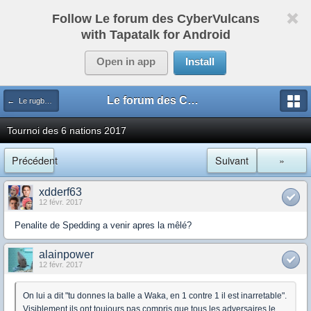
Follow Le forum des CyberVulcans
with Tapatalk for Android
Open in app
Install
Le forum des CyberVulcans
← Le rugby international
Tournoi des 6 nations 2017
Précédent
Suivant
»
xdderf63
12 févr. 2017
Penalite de Spedding a venir apres la mêlé?
alainpower
12 févr. 2017
On lui a dit "tu donnes la balle a Waka, en 1 contre 1 il est inarretable".
Visiblement ils ont toujours pas compris que tous les adversaires le