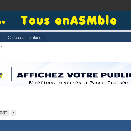
Carte des membres
US
VANT
»