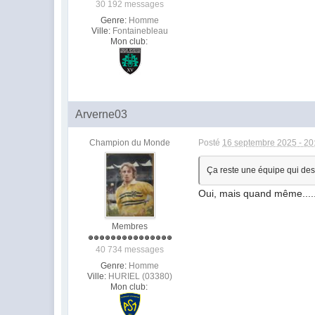
30 192 messages
Genre:
Homme
Ville:
Fontainebleau
Mon club:
Arverne03
Champion du Monde
Posté
16 septembre 2025 - 20
Ça reste une équipe qui de
Oui, mais quand même.......
Membres
40 734 messages
Genre:
Homme
Ville:
HURIEL (03380)
Mon club: