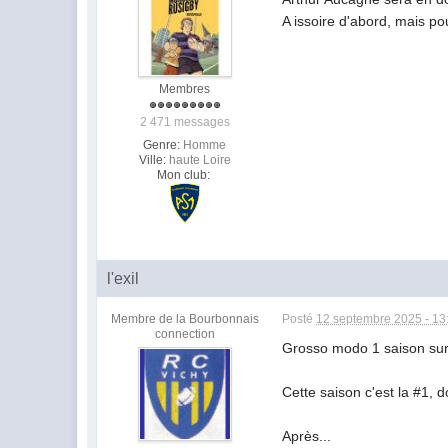
A issoire d'abord, mais po
Membres
2 471 messages
Genre:
Homme
Ville:
haute Loire
Mon club:
l'exil
Membre de la Bourbonnais
Posté
12 septembre 2025 - 13
connection
Grosso modo 1 saison sur 
Cette saison c'est la #1, d
Après...