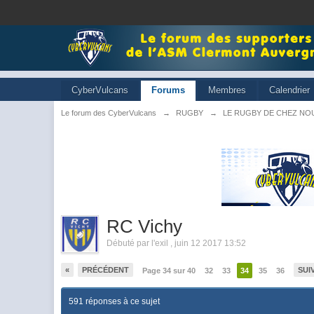
CyberVulcans
Forums
Membres
Calendrier
Le forum des CyberVulcans
→
RUGBY
→
LE RUGBY DE CHEZ NO
RC Vichy
Débuté par
l'exil
,
juin 12 2017 13:52
«
PRÉCÉDENT
SUI
Page 34 sur 40
32
33
34
35
36
591 réponses à ce sujet