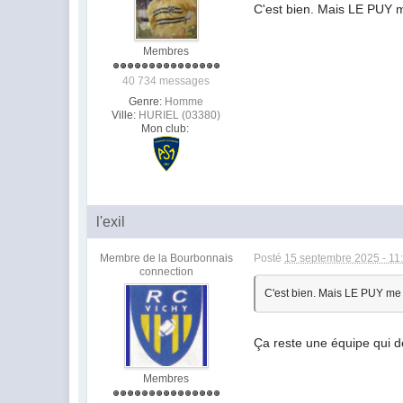
C'est bien. Mais LE PUY m
Membres
40 734 messages
Genre:
Homme
Ville:
HURIEL (03380)
Mon club:
l'exil
Membre de la Bourbonnais
Posté
15 septembre 2025 - 11
connection
C'est bien. Mais LE PUY me 
Ça reste une équipe qui 
Membres