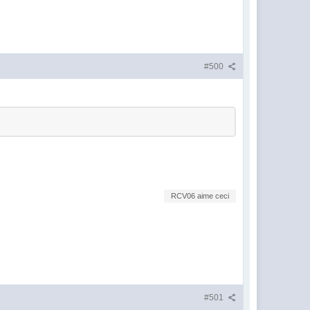
#500
RCV06 aime ceci
#501