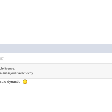
:57
le licence.
ra aussi jouer avec Vichy.
vraie dynastie