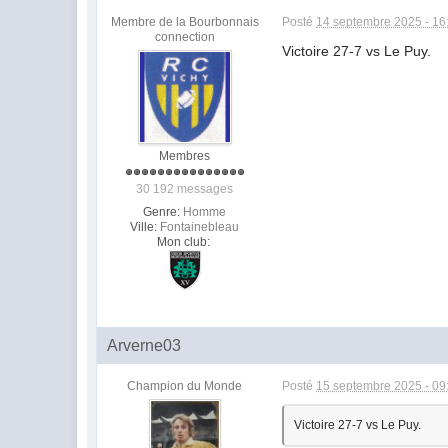
Membre de la Bourbonnais
Posté
14 septembre 2025 - 16
connection
Victoire 27-7 vs Le Puy.
Membres
30 192 messages
Genre:
Homme
Ville:
Fontainebleau
Mon club:
Arverne03
Champion du Monde
Posté
15 septembre 2025 - 09
Victoire 27-7 vs Le Puy.