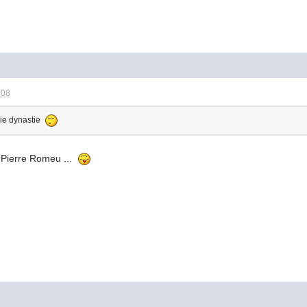
:08
aie dynastie
 Pierre Romeu ...