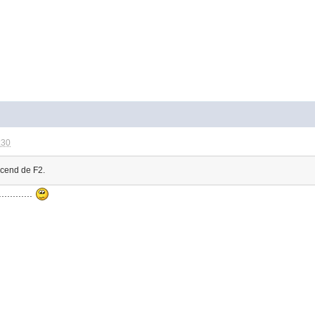
:30
scend de F2.
.........