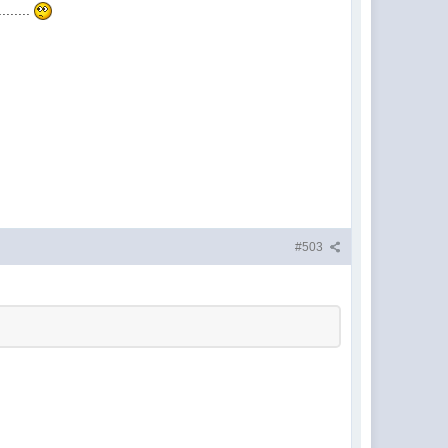
......
#503