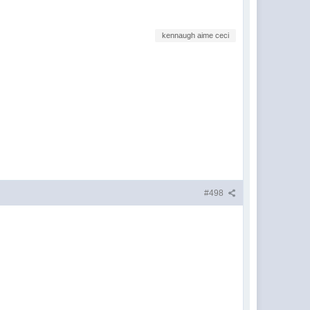
kennaugh aime ceci
#498