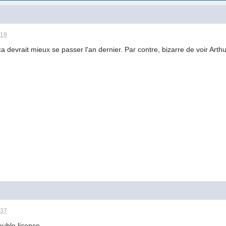
:19
ca devrait mieux se passer l'an dernier. Par contre, bizarre de voir Arthur
:37
uble licence.