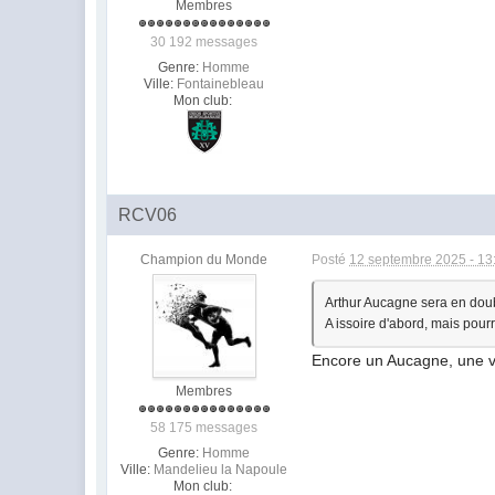
Membres
30 192 messages
Genre:
Homme
Ville:
Fontainebleau
Mon club:
RCV06
Champion du Monde
Posté
12 septembre 2025 - 13
Arthur Aucagne sera en doub
A issoire d'abord, mais pour
Encore un Aucagne, une 
Membres
58 175 messages
Genre:
Homme
Ville:
Mandelieu la Napoule
Mon club: