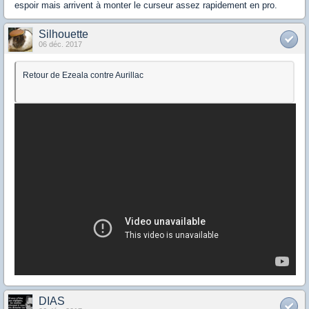
espoir mais arrivent à monter le curseur assez rapidement en pro.
Silhouette
06 déc. 2017
Retour de Ezeala contre Aurillac
DIAS