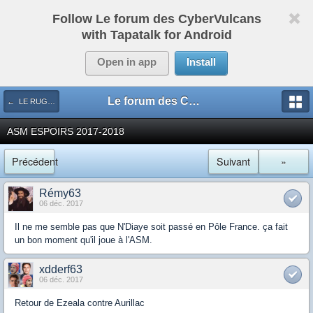
Follow Le forum des CyberVulcans
with Tapatalk for Android
Open in app
Install
Le forum des CyberVulcans
← LE RUGBY DE CHEZ NOUS
ASM ESPOIRS 2017-2018
Précédent
Suivant
»
Rémy63
06 déc. 2017
Il ne me semble pas que N'Diaye soit passé en Pôle France. ça fait
un bon moment qu'il joue à l'ASM.
xdderf63
06 déc. 2017
Retour de Ezeala contre Aurillac