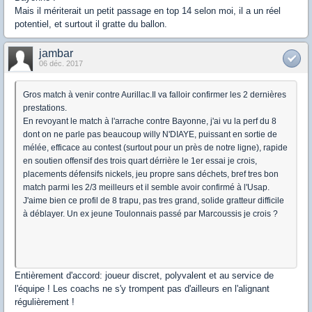
Mais il mériterait un petit passage en top 14 selon moi, il a un réel
potentiel, et surtout il gratte du ballon.
jambar
06 déc. 2017
Gros match à venir contre Aurillac.Il va falloir confirmer les 2 dernières
prestations.
En revoyant le match à l'arrache contre Bayonne, j'ai vu la perf du 8
dont on ne parle pas beaucoup willy N'DIAYE, puissant en sortie de
mélée, efficace au contest (surtout pour un près de notre ligne), rapide
en soutien offensif des trois quart dérrière le 1er essai je crois,
placements défensifs nickels, jeu propre sans déchets, bref tres bon
match parmi les 2/3 meilleurs et il semble avoir confirmé à l'Usap.
J'aime bien ce profil de 8 trapu, pas tres grand, solide gratteur difficile
à déblayer. Un ex jeune Toulonnais passé par Marcoussis je crois ?
Entièrement d'accord: joueur discret, polyvalent et au service de
l'équipe ! Les coachs ne s'y trompent pas d'ailleurs en l'alignant
régulièrement !