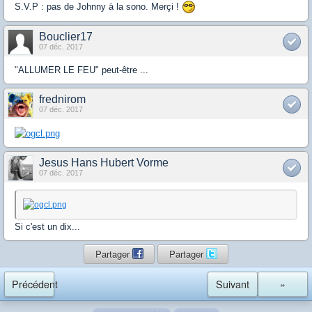
S.V.P : pas de Johnny à la sono. Merçi !
Bouclier17
07 déc. 2017
"ALLUMER LE FEU" peut-être ...
frednirom
07 déc. 2017
Jesus Hans Hubert Vorme
07 déc. 2017
Si c'est un dix...
Partager
Partager
Précédent
Suivant
»