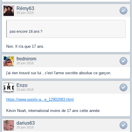
Rémy63
26 juin 2018
pas encore 18 ans ?
Non. Il n'a que 17 ans.
frednirom
26 juin 2018
j'ai rien trouvé sur lui , c'est l'arme secrète absolue ce garçon.
Enzo
26 juin 2018
https://www.sports-a...e_12902083.html
Kévin Noah, international moins de 17 ans cette année
darius63
26 juin 2018