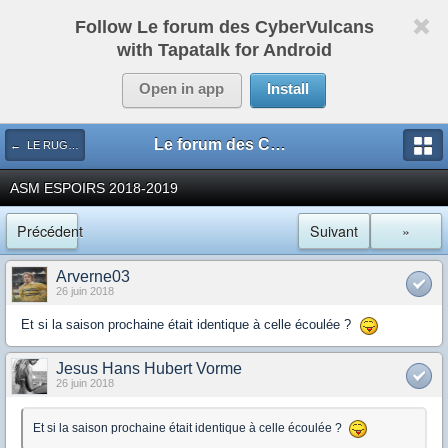
Follow Le forum des CyberVulcans
with Tapatalk for Android
Open in app
Install
Le forum des CyberVulcans
← LE RUGBY DE CHEZ NOUS
ASM ESPOIRS 2018-2019
Précédent
Suivant
»
Arverne03
26 juin 2018
Et si la saison prochaine était identique à celle écoulée ?
Jesus Hans Hubert Vorme
26 juin 2018
Et si la saison prochaine était identique à celle écoulée ?