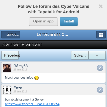
Follow Le forum des CyberVulcans
with Tapatalk for Android
Open in app
Install
Le forum des CyberVulcans
← LE RUGBY DE CHEZ NOUS
ASM ESPOIRS 2018-2019
Précédent
Suivant
»
Rémy63
27 juin 2018
Merci pour ces infos
Enzo
27 juin 2018
bon rétablissement à Soheyl
https://www.francebl...udat-1530088854