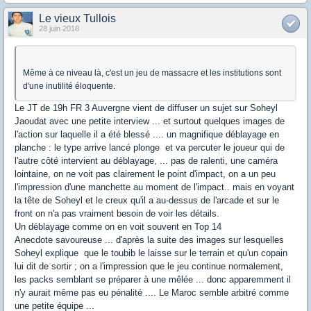
Le vieux Tullois
28 juin 2018
Même à ce niveau là, c'est un jeu de massacre et les institutions sont
d'une inutilité éloquente.
Le JT de 19h FR 3 Auvergne vient de diffuser un sujet sur Soheyl
Jaoudat avec une petite interview ... et surtout quelques images de
l'action sur laquelle il a été blessé .... un magnifique déblayage en
planche : le type arrive lancé plonge et va percuter le joueur qui de
l'autre côté intervient au déblayage, ... pas de ralenti, une caméra
lointaine, on ne voit pas clairement le point d'impact, on a un peu
l'impression d'une manchette au moment de l'impact.. mais en voyant
la tête de Soheyl et le creux qu'il a au-dessus de l'arcade et sur le
front on n'a pas vraiment besoin de voir les détails.
Un déblayage comme on en voit souvent en Top 14
Anecdote savoureuse ... d'après la suite des images sur lesquelles
Soheyl explique que le toubib le laisse sur le terrain et qu'un copain
lui dit de sortir ; on a l'impression que le jeu continue normalement,
les packs semblant se préparer à une mêlée ... donc apparemment il
n'y aurait même pas eu pénalité .... Le Maroc semble arbitré comme
une petite équipe ...