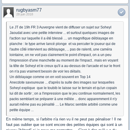
rugbyasm77
28 juin 2018
Le JT de 19h FR 3 Auvergne vient de diffuser un sujet sur Soheyl
Jaoudat avec une petite interview ... et surtout quelques images de
l'action sur laquelle il a été blessé .... un magnifique déblayage en
planche : le type arrive lancé plonge et va percuter le joueur qui de
l'autre côté intervient au déblayage, ... pas de ralenti, une caméra
lointaine, on ne voit pas clairement le point d'impact, on a un peu
l'impression d'une manchette au moment de l'impact.. mais en voyant
la tête de Soheyl et le creux qu'il a au-dessus de l'arcade et sur le front
on n'a pas vraiment besoin de voir les détails.
Un déblayage comme on en voit souvent en Top 14
Anecdote savoureuse ... d'après la suite des images sur lesquelles
Soheyl explique que le toubib le laisse sur le terrain et qu'un copain
lui dit de sortir ; on a l'impression que le jeu continue normalement, les
packs semblant se préparer à une mêlée ... donc apparemment il n'y
aurait même pas eu pénalité .... Le Maroc semble arbitré comme une
petite équipe ...
En même temps, si l'arbitre n'a rien vu il ne peut pas pénaliser ! Il ne
faut pas oublier que se sont encore des petites équipes qui sont à un