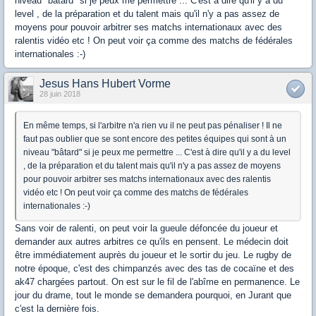
niveau "bâtard" si je peux me permettre ... C'est à dire qu'il y a du
level , de la préparation et du talent mais qu'il n'y a pas assez de
moyens pour pouvoir arbitrer ses matchs internationaux avec des
ralentis vidéo etc ! On peut voir ça comme des matchs de fédérales
internationales :-)
Jesus Hans Hubert Vorme
28 juin 2018
En même temps, si l'arbitre n'a rien vu il ne peut pas pénaliser ! Il ne
faut pas oublier que se sont encore des petites équipes qui sont à un
niveau "bâtard" si je peux me permettre ... C'est à dire qu'il y a du level
, de la préparation et du talent mais qu'il n'y a pas assez de moyens
pour pouvoir arbitrer ses matchs internationaux avec des ralentis
vidéo etc ! On peut voir ça comme des matchs de fédérales
internationales :-)
Sans voir de ralenti, on peut voir la gueule défoncée du joueur et
demander aux autres arbitres ce qu'ils en pensent. Le médecin doit
être immédiatement auprès du joueur et le sortir du jeu. Le rugby de
notre époque, c'est des chimpanzés avec des tas de cocaïne et des
ak47 chargées partout. On est sur le fil de l'abîme en permanence. Le
jour du drame, tout le monde se demandera pourquoi, en Jurant que
c'est la dernière fois.