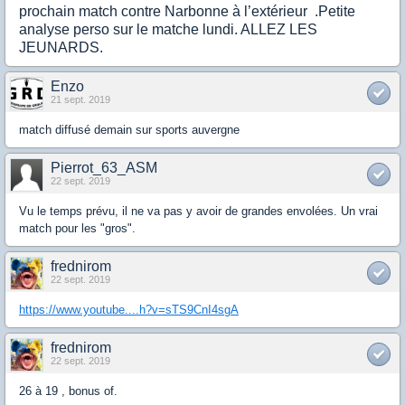
prochain match contre Narbonne à l’extérieur .Petite
analyse perso sur le matche lundi. ALLEZ LES
JEUNARDS.
Enzo
21 sept. 2019
match diffusé demain sur sports auvergne
Pierrot_63_ASM
22 sept. 2019
Vu le temps prévu, il ne va pas y avoir de grandes envolées. Un vrai
match pour les "gros".
frednirom
22 sept. 2019
https://www.youtube....h?v=sTS9CnI4sgA
frednirom
22 sept. 2019
26 à 19 , bonus of.