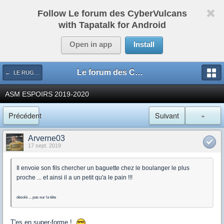
Follow Le forum des CyberVulcans
with Tapatalk for Android
Open in app
Install
Le forum des CyberVulcans
← LE RUGBY DE CHEZ NOUS
ASM ESPOIRS 2019-2020
Précédent
Suivant
»
Arverne03
17 sept. 2019
Il envoie son fils chercher un baguette chez le boulanger le plus
proche ... et ainsi il a un petit qu'a le pain !!!
désolé ... pas sur la tête
T'es en super-forme !