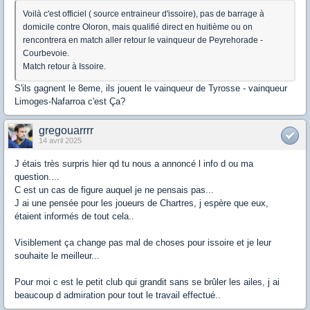
Voilà c'est officiel ( source entraineur d'issoire), pas de barrage à
domicile contre Oloron, mais qualifié direct en huitième ou on
rencontrera en match aller retour le vainqueur de Peyrehorade -
Courbevoie.
Match retour à Issoire.
S'ils gagnent le 8eme, ils jouent le vainqueur de Tyrosse - vainqueur
Limoges-Nafarroa c'est Ça?
gregouarrrr
14 avril 2025
J étais très surpris hier qd tu nous a annoncé l info d ou ma
question....
C est un cas de figure auquel je ne pensais pas...
J ai une pensée pour les joueurs de Chartres, j espère que eux,
étaient informés de tout cela..
Visiblement ça change pas mal de choses pour issoire et je leur
souhaite le meilleur...
Pour moi c est le petit club qui grandit sans se brûler les ailes, j ai
beaucoup d admiration pour tout le travail effectué..