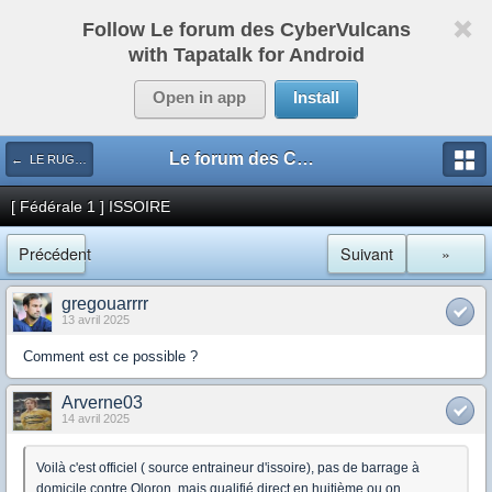
Follow Le forum des CyberVulcans
with Tapatalk for Android
Open in app
Install
Le forum des CyberVulcans
← LE RUGBY DE CHEZ NOUS
[ Fédérale 1 ] ISSOIRE
Précédent
Suivant
»
gregouarrrr
13 avril 2025
Comment est ce possible ?
Arverne03
14 avril 2025
Voilà c'est officiel ( source entraineur d'issoire), pas de barrage à
domicile contre Oloron, mais qualifié direct en huitième ou on