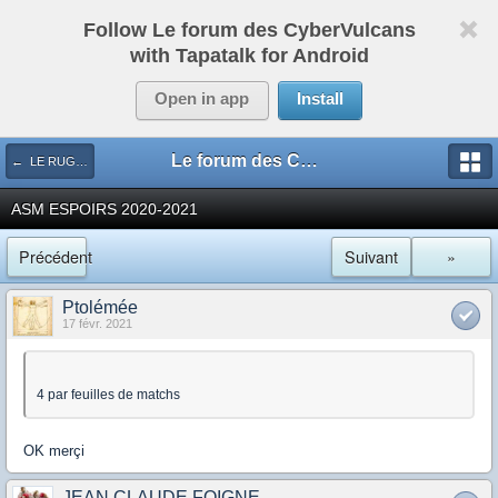
Follow Le forum des CyberVulcans
with Tapatalk for Android
Open in app
Install
Le forum des CyberVulcans
← LE RUGBY DE CHEZ NOUS
ASM ESPOIRS 2020-2021
Précédent
Suivant
»
Ptolémée
17 févr. 2021
4 par feuilles de matchs
OK merçi
JEAN CLAUDE FOIGNE