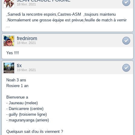
18 févr. 2021
,Samedi la rencontre espoirs,Castres-ASM ,toujours maintenu
.Normalement une grosse équipe est prévue,feuille de match à vernir
...
frednirom
18 févr. 2021
Yes !!!!
tix
19 févr. 2021
Noah 3 ans
Rosiere 1 an
Bienvenue a
- Jauneau (melee)
- Darricarrere (centre)
- guilly (troisieme ligne)
- maguranyanga (arriere)
Quelquun sait d'ou ils viennent ?