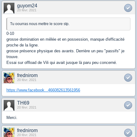
guyom24
20 févr. 2021
Tu oourras nous mettre le score stp.
0-10
grosse domination en mêlée et en possession, manque d'efficacité
proche de la ligne.
grosse présence physique des avants. Derrière un peu "passifs" je
trouve.
Essai sur offload de Vili qui avait jusque là paru peu concerné.
frednirom
20 févr. 2021
https://www.facebook...466082613561956
TH69
20 févr. 2021
Merci.
frednirom
20 févr. 2021