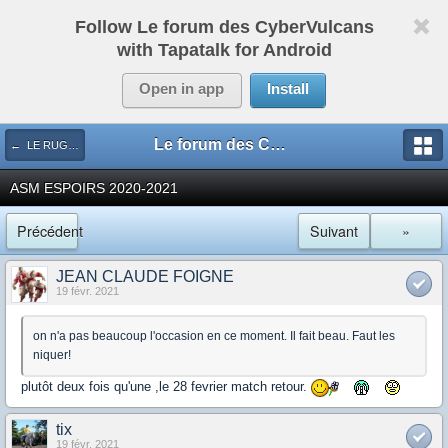
Follow Le forum des CyberVulcans
with Tapatalk for Android
Open in app
Install
Le forum des CyberVulcans
← LE RUGBY DE CHEZ NOUS
ASM ESPOIRS 2020-2021
Précédent
Suivant
»
JEAN CLAUDE FOIGNE
19 févr. 2021
on n'a pas beaucoup l'occasion en ce moment. Il fait beau. Faut les
niquer!
plutôt deux fois qu'une ,le 28 fevrier match retour.
tix
19 févr. 2021