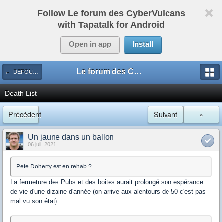
Follow Le forum des CyberVulcans
with Tapatalk for Android
Open in app
Install
Le forum des CyberVulcans
← DEFOULOIR
Death List
Précédent
Suivant
»
Un jaune dans un ballon
06 juil. 2021
Pete Doherty est en rehab ?
La fermeture des Pubs et des boites aurait prolongé son espérance
de vie d'une dizaine d'année (on arrive aux alentours de 50 c'est pas
mal vu son état)