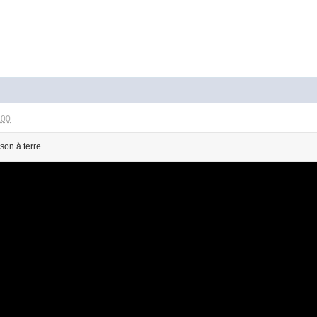
:00
on à terre......