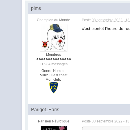
pims
Champion du Monde
Posté
08 septembre 2022 - 13
c'est bientôt l'heure de rou
Membres
11 984 messages
Genre:
Homme
Ville:
Ouest coast
Mon club:
Parigot_Paris
Parisien Névrotique
Posté
08 septembre 2022 - 13