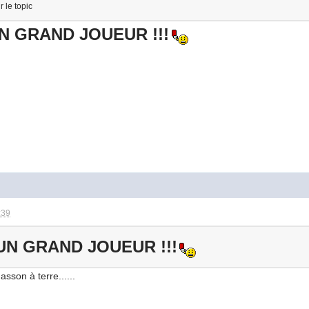
r le topic
N GRAND JOUEUR !!!
:39
UN GRAND JOUEUR !!!
asson à terre......