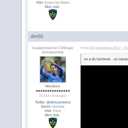
Ville:
Evaux les Bains
Mon club:
dim50
A autant joué en CDM que
Posté
08 septembre 2022 - 16
Donnarumma
on a du l'achever... un canass
Membres
34 816 messages
Twitter:
@dimczerwony
Genre:
Homme
Ville:
Paris
Mon club: