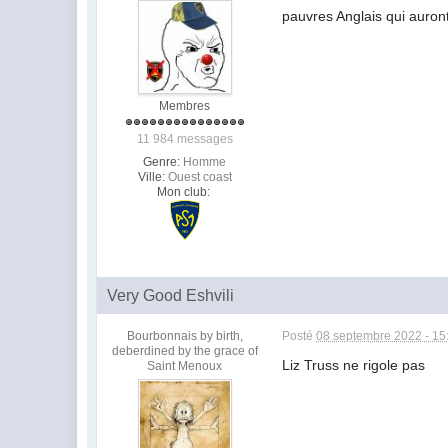
pauvres Anglais qui auront
Membres
11 984 messages
Genre:
Homme
Ville:
Ouest coast
Mon club:
Very Good Eshvili
Bourbonnais by birth,
Posté
08 septembre 2022 - 15
deberdined by the grace of
Liz Truss ne rigole pas
Saint Menoux