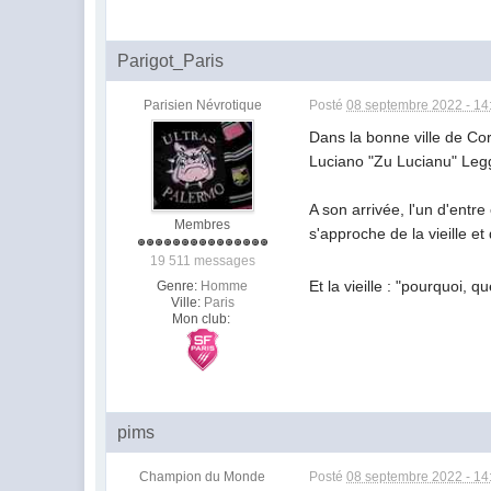
Parigot_Paris
Parisien Névrotique
Posté
08 septembre 2022 - 14
Dans la bonne ville de Co
Luciano "Zu Lucianu" Legg
A son arrivée, l'un d'entre 
Membres
s'approche de la vieille 
19 511 messages
Et la vieille : "pourquoi, 
Genre:
Homme
Ville:
Paris
Mon club:
pims
Champion du Monde
Posté
08 septembre 2022 - 14