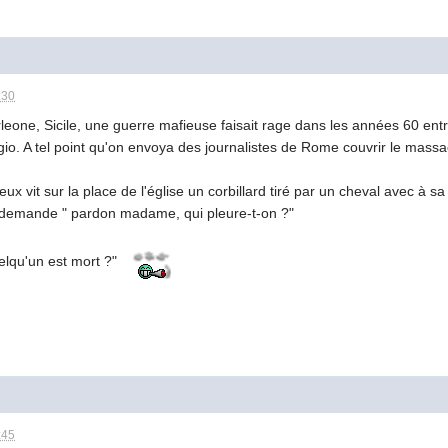
:30
rleone, Sicile, une guerre mafieuse faisait rage dans les années 60 ent
io. A tel point qu'on envoya des journalistes de Rome couvrir le mass
eux vit sur la place de l'église un corbillard tiré par un cheval avec à sa 
et demande " pardon madame, qui pleure-t-on ?"
quelqu'un est mort ?"
:45