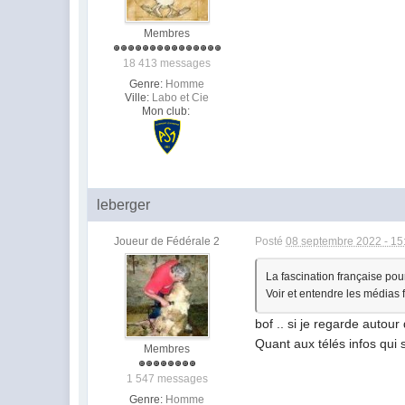
Membres
18 413 messages
Genre:
Homme
Ville:
Labo et Cie
Mon club:
leberger
Joueur de Fédérale 2
Posté
08 septembre 2022 - 15
La fascination française pour
Voir et entendre les médias 
bof .. si je regarde autou
Quant aux télés infos qui s
Membres
1 547 messages
Genre:
Homme