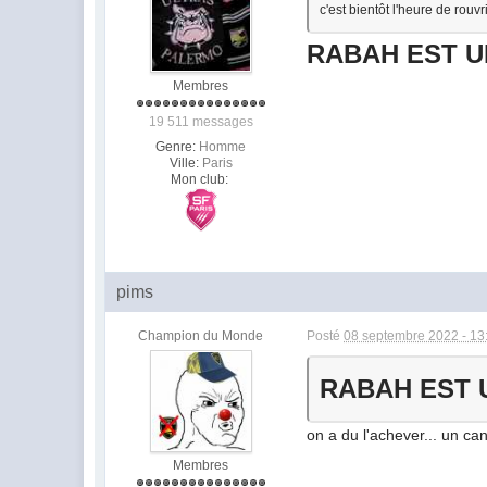
c'est bientôt l'heure de rouvri
RABAH EST U
Membres
19 511 messages
Genre:
Homme
Ville:
Paris
Mon club:
pims
Champion du Monde
Posté
08 septembre 2022 - 13
RABAH EST 
on a du l'achever... un can
Membres