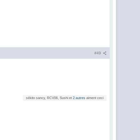
#49
sékito sancy, RCV06, Sushi et
2 autres
aiment ceci