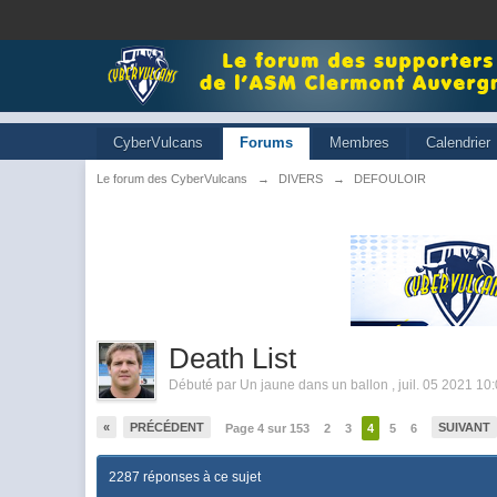
CyberVulcans
Forums
Membres
Calendrier
Le forum des CyberVulcans
→
DIVERS
→
DEFOULOIR
Death List
Débuté par
Un jaune dans un ballon
,
juil. 05 2021 10
«
PRÉCÉDENT
SUIVANT
Page 4 sur 153
2
3
4
5
6
2287 réponses à ce sujet