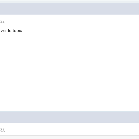
:22
vrir le topic
:37