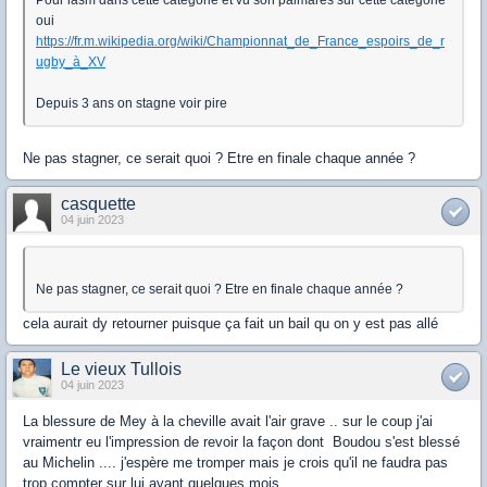
Pour lasm dans cette catégorie et vu son palmarès sur cette catégorie
oui
https://fr.m.wikipedia.org/wiki/Championnat_de_France_espoirs_de_r
ugby_à_XV
Depuis 3 ans on stagne voir pire
Ne pas stagner, ce serait quoi ? Etre en finale chaque année ?
casquette
04 juin 2023
Ne pas stagner, ce serait quoi ? Etre en finale chaque année ?
cela aurait dy retourner puisque ça fait un bail qu on y est pas allé
Le vieux Tullois
04 juin 2023
La blessure de Mey à la cheville avait l'air grave .. sur le coup j'ai
vraimentr eu l'impression de revoir la façon dont Boudou s'est blessé
au Michelin .... j'espère me tromper mais je crois qu'il ne faudra pas
trop compter sur lui avant quelques mois...