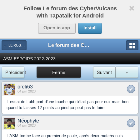
Follow Le forum des CyberVulcans
with Tapatalk for Android
Open in app
Install
Le forum des CyberVulcans
← LE RUGBY DE CHEZ NOUS
ASM ESPOIRS 2022-2023
Précédent
Fermé
Suivant
»
oreli63
04 juin 2023
L essai de l ubb part d'une touche qui n'était pas pour eux mais bon
quand tu laisses 12 points au pied ça peut pas le faire
Néophyte
04 juin 2023
L'ASM tombe face au premier de poule, après deux matchs nuls.