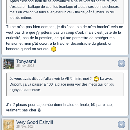
Après c'est cool hein de se convaincre à haute voix du contraire, moi
c'est pareil, battage de couilles branlage et toutes ces bonnes choses,
mais en vrai on va tous aller jeter un œil - timide, gêné, mais un œil
tout de même.
Tu ne m'as pas bien compris, je dis "pas loin de m'en branler" cela ne
veut pas dire que j'y jetterai pas un coup d'œil, mais c'est juste de la
curiosité, pas de la passion, ce qui me permettra de protéger ma
tension et mon p'tit cœur, à la fraiche, décontracté du gland, on
bandera quand on voudra
Tonyasm!
25 nov. 2023
Je vous avais dit que j'allais voir le VII féminin, moi ?
Là avec
Dupont, ça va passer à 400 la place pour voir des mecs qui font du
rugby de danseuse.
J'ai 2 places pour la journée demi-finales et finale, 50 par place,
vraiment pas cher 😁
Very Good Eshvili
25 févr. 2024