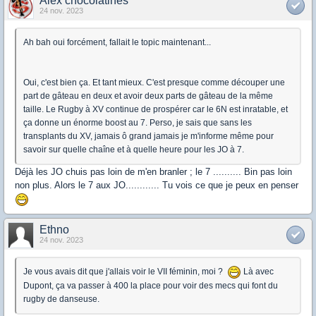
Alex chocolatines
24 nov. 2023
Ah bah oui forcément, fallait le topic maintenant...
Oui, c'est bien ça. Et tant mieux. C'est presque comme découper une
part de gâteau en deux et avoir deux parts de gâteau de la même
taille. Le Rugby à XV continue de prospérer car le 6N est inratable, et
ça donne un énorme boost au 7. Perso, je sais que sans les
transplants du XV, jamais ô grand jamais je m'informe même pour
savoir sur quelle chaîne et à quelle heure pour les JO à 7.
Déjà les JO chuis pas loin de m'en branler ; le 7 .......... Bin pas loin
non plus. Alors le 7 aux JO............ Tu vois ce que je peux en penser
Ethno
24 nov. 2023
Je vous avais dit que j'allais voir le VII féminin, moi ?
Là avec
Dupont, ça va passer à 400 la place pour voir des mecs qui font du
rugby de danseuse.