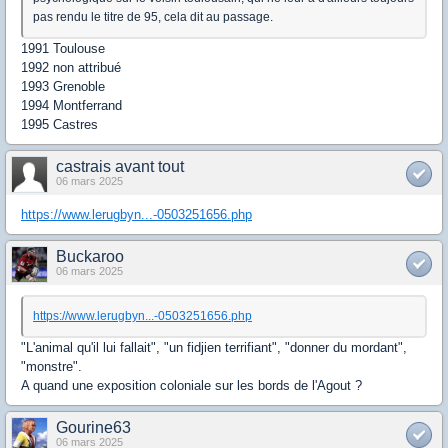
pas rendu le titre de 95, cela dit au passage.
1991 Toulouse
1992 non attribué
1993 Grenoble
1994 Montferrand
1995 Castres
castrais avant tout
06 mars 2025
https://www.lerugbyn...-0503251656.php
Buckaroo
06 mars 2025
https://www.lerugbyn...-0503251656.php
"L'animal qu'il lui fallait", "un fidjien terrifiant", "donner du mordant",
"monstre".
A quand une exposition coloniale sur les bords de l'Agout ?
Gourine63
06 mars 2025