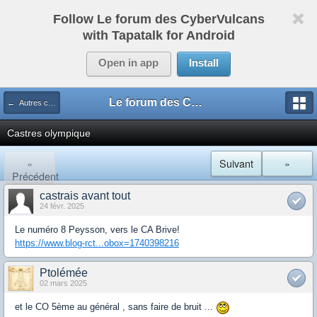
Follow Le forum des CyberVulcans
with Tapatalk for Android
Open in app
Install
Le forum des CyberVulcans
← Autres clubs (mutations, actus)
Castres olympique
«
Suivant
»
Précédent
castrais avant tout
24 févr. 2025
Le numéro 8 Peysson, vers le CA Brive!
https://www.blog-rct...obox=1740398216
Ptolémée
02 mars 2025
et le CO 5ème au général , sans faire de bruit ...