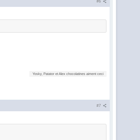
#6
Yosky, Patator et Alex chocolatines aiment ceci
#7