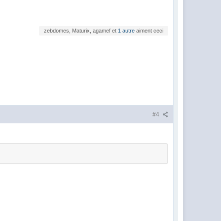
zebdomes, Maturix, agamef et
1 autre
aiment ceci
#4