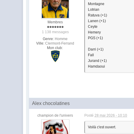
Montagne
Lotrian
Ratuva (+1)
Lanen (+1)
Membres
Ceyte
1 138 messages
Hemery
PGS (+1)
Genre:
Homme
Ville:
Clermont-Ferrand
Mon club:
Darri (+1)
Fall
Jurand (+1)
Hamdaoui
Alex chocolatines
champion de l'univers
Posté
28 mai 2026 - 10:10
Voilà c'est ouvert.