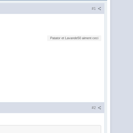
#1
Patator et Lavande50 aiment ceci
#2