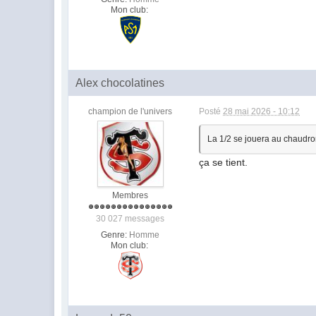
Mon club:
Alex chocolatines
champion de l'univers
Posté
28 mai 2026 - 10:12
La 1/2 se jouera au chaudro
ça se tient.
Membres
30 027 messages
Genre:
Homme
Mon club: