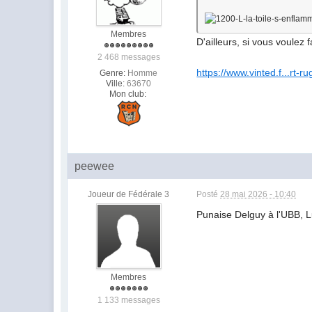
Membres
D'ailleurs, si vous voulez
2 468 messages
https://www.vinted.f...rt-r
Genre:
Homme
Ville:
63670
Mon club:
peewee
Joueur de Fédérale 3
Posté
28 mai 2026 - 10:40
Punaise Delguy à l'UBB, L
Membres
1 133 messages