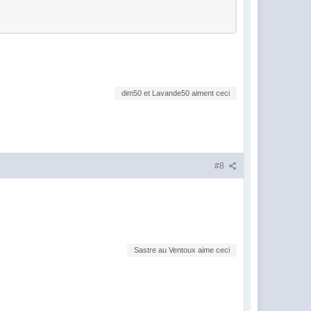
dim50 et Lavande50 aiment ceci
#8
Sastre au Ventoux aime ceci