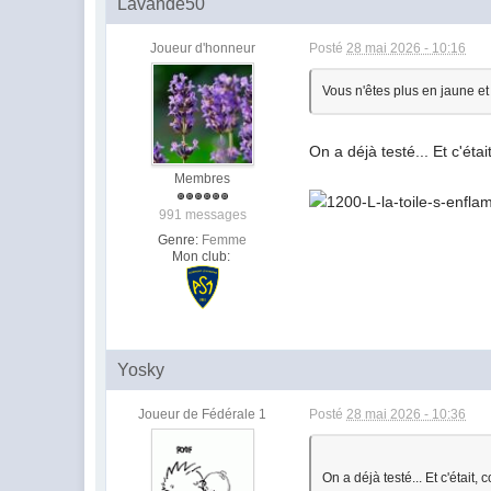
Lavande50
Joueur d'honneur
Posté
28 mai 2026 - 10:16
Vous n'êtes plus en jaune et
On a déjà testé... Et c'étai
Membres
991 messages
Genre:
Femme
Mon club:
Yosky
Joueur de Fédérale 1
Posté
28 mai 2026 - 10:36
On a déjà testé... Et c'était, 