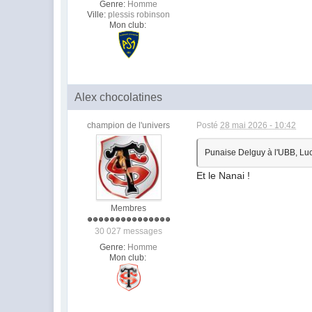
Genre:
Homme
Ville:
plessis robinson
Mon club:
Alex chocolatines
champion de l'univers
Posté
28 mai 2026 - 10:42
Punaise Delguy à l'UBB, Luc
Et le Nanai !
Membres
30 027 messages
Genre:
Homme
Mon club: