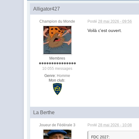
Alligator427
Champion du Monde
Posté
28 mai 2026 - 09:56
Voilà c'est ouvert.
Membres
10 055 messages
Genre:
Homme
Mon club:
La Berthe
Joueur de Fédérale 3
Posté
28 mai 2026 - 10:08
FDC 2027: