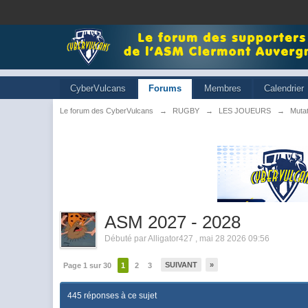
CyberVulcans
Forums
Membres
Calendrier
Le forum des CyberVulcans
→
RUGBY
→
LES JOUEURS
→
Muta
ASM 2027 - 2028
Débuté par
Alligator427
,
mai 28 2026 09:56
SUIVANT
»
Page 1 sur 30
1
2
3
445 réponses à ce sujet