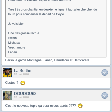
Hamdaoui, si Guillaud explose pareil au revoir.
Très très gros chantier en deuxième ligne, il faut aller chercher du
lourd pour compenser le départ de Ceyte.
Je vois bien:
Une très grosse recrue
Swain
Michaux
Veschambre
Lanen
Perso je garde Montagne, Lanen, Hamdaoui et Darricarere.
La Berthe
28 mai 2026
Costes ?
DOUDOU63
28 mai 2026
C'est le nouveau topic ça sera mieux après ????