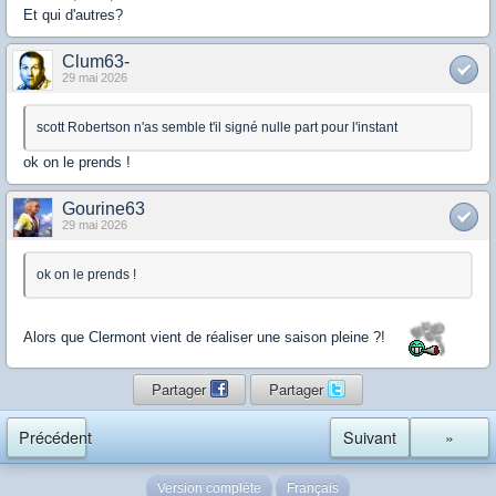
Et qui d'autres?
Clum63-
29 mai 2026
scott Robertson n'as semble t'il signé nulle part pour l'instant
ok on le prends !
Gourine63
29 mai 2026
ok on le prends !
Alors que Clermont vient de réaliser une saison pleine ?!
Partager
Partager
Précédent
Suivant
»
Version complète
Français