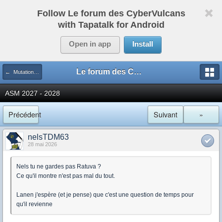
Follow Le forum des CyberVulcans
with Tapatalk for Android
Open in app
Install
Le forum des CyberVulcans
← Mutations ASM
ASM 2027 - 2028
Précédent
Suivant
»
nelsTDM63
28 mai 2026
Nels tu ne gardes pas Ratuva ?
Ce qu'il montre n'est pas mal du tout.
Lanen j'espère (et je pense) que c'est une question de temps pour
qu'il revienne