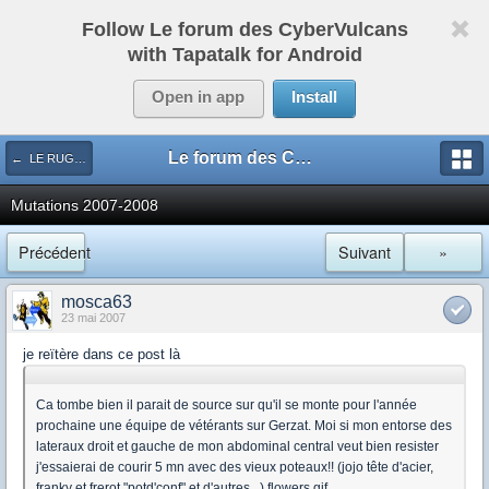
Follow Le forum des CyberVulcans
with Tapatalk for Android
Open in app
Install
Le forum des CyberVulcans
← LE RUGBY DE CHEZ NOUS
Mutations 2007-2008
Précédent
Suivant
»
mosca63
23 mai 2007
je reïtère dans ce post là
Ca tombe bien il parait de source sur qu'il se monte pour l'année
prochaine une équipe de vétérants sur Gerzat. Moi si mon entorse des
lateraux droit et gauche de mon abdominal central veut bien resister
j'essaierai de courir 5 mn avec des vieux poteaux!! (jojo tête d'acier,
franky et frerot "potd'conf" et d'autres...) flowers.gif