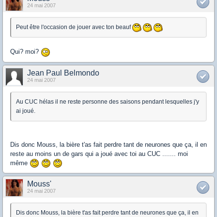
24 mai 2007
Peut être l'occasion de jouer avec ton beauf
Qui? moi?
Jean Paul Belmondo
24 mai 2007
Au CUC hélas il ne reste personne des saisons pendant lesquelles j'y
ai joué.
Dis donc Mouss, la bière t'as fait perdre tant de neurones que ça, il en
reste au moins un de gars qui a joué avec toi au CUC ....... moi
même
Mouss'
24 mai 2007
Dis donc Mouss, la bière t'as fait perdre tant de neurones que ça, il en