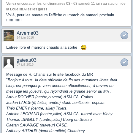
Venez encourager les fonctionnaires 03 - 63 samedi 11 juin au stadium de
la Loue !!!! Allez les gars !
Voilà, pour les amateurs l'affiche du match de samedi prochain
!!!!!!!!!!!!!
Arverne03
14 juin 2016
Entrée libre et marrons chauds à la sortie !
gateau03
07 juil. 2016
Message de R. Chanal sur le site facebook du MR
"
Bonjour à tous, la date officielle de fin des mutations libres était
hier,c'est pourquoi je vous annonce officiellement, à travers ce
message les joueurs, qui rejoindront le groupe senior du MR :
Arthur ROCHER (centre,ouvreur) ASM CA, Crabos.
Jordan LARDE(é) (ailier, arrière) stade aurillacois, espoirs.
Théo EMERY (centre, ailier) Thiers.
Antoine LEGRAND (centre,ailier) ASM CA, tutorat avec Vichy.
Thomas DINGLEY (centre,ailier) Bourg en Bresse.
Gaëtan SAUVAGE (ouvreur) CASE.
Anthony ARTHUS (demi de mêlée) Chambery.