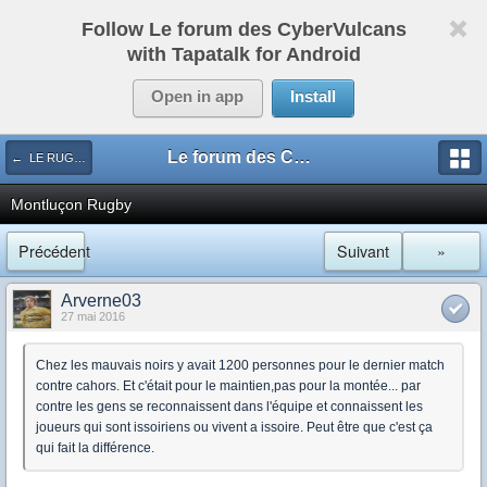
Follow Le forum des CyberVulcans
with Tapatalk for Android
Open in app
Install
Le forum des CyberVulcans
← LE RUGBY DE CHEZ NOUS
Montluçon Rugby
Précédent
Suivant
»
Arverne03
27 mai 2016
Chez les mauvais noirs y avait 1200 personnes pour le dernier match
contre cahors. Et c'était pour le maintien,pas pour la montée... par
contre les gens se reconnaissent dans l'équipe et connaissent les
joueurs qui sont issoiriens ou vivent a issoire. Peut être que c'est ça
qui fait la différence.