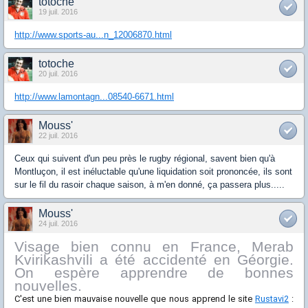
totoche
19 juil. 2016
http://www.sports-au...n_12006870.html
totoche
20 juil. 2016
http://www.lamontagn...08540-6671.html
Mouss'
22 juil. 2016
Ceux qui suivent d'un peu près le rugby régional, savent bien qu'à
Montluçon, il est inéluctable qu'une liquidation soit prononcée, ils sont
sur le fil du rasoir chaque saison, à m'en donné, ça passera plus.....
Mouss'
24 juil. 2016
Visage bien connu en France, Merab
Kvirikashvili a été accidenté en Géorgie.
On espère apprendre de bonnes
nouvelles.
C'est une bien mauvaise nouvelle que nous apprend le site
Rustavi2
: