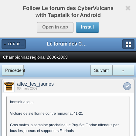
Follow Le forum des CyberVulcans
with Tapatalk for Android
Open in app
Install
Le forum des CyberVulcans
← LE RUGBY DE CHEZ NOUS
Championnat regional 2008-2009
Précédent
Suivant
»
allez_les_jaunes
08 mars 2009
bonsoir a tous
Victoire de ste florine contre romagnat 41-21
Gros match la semaine prochaine Le Puy-Ste Florine attendus par
tous les joueurs et supporters Florinois.