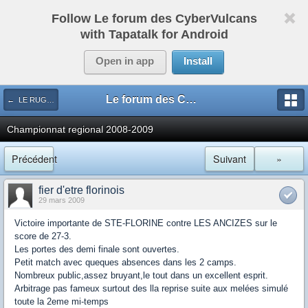
Follow Le forum des CyberVulcans
with Tapatalk for Android
Open in app
Install
Le forum des CyberVulcans
← LE RUGBY DE CHEZ NOUS
Championnat regional 2008-2009
Précédent
Suivant
»
fier d'etre florinois
29 mars 2009
Victoire importante de STE-FLORINE contre LES ANCIZES sur le
score de 27-3.
Les portes des demi finale sont ouvertes.
Petit match avec queques absences dans les 2 camps.
Nombreux public,assez bruyant,le tout dans un excellent esprit.
Arbitrage pas fameux surtout des lla reprise suite aux melées simulé
toute la 2eme mi-temps