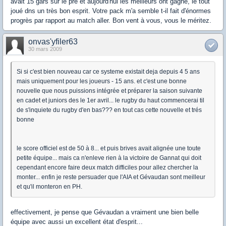
avait 15 gars sur le pré et aujourd'hui les meilleurs ont gagné, le tout
joué dns un très bon esprit. Votre pack m'a semble t-il fait d'énormes
progrès par rapport au match aller. Bon vent à vous, vous le méritez.
onvas'yfiler63
30 mars 2009
Si si c'est bien nouveau car ce systeme existait deja depuis 4 5 ans
mais uniquement pour les joueurs - 15 ans. et c'est une bonne
nouvelle que nous puissions intégrée et préparer la saison suivante
en cadet et juniors des le 1er avril... le rugby du haut commencerai til
de s'inquiete du rugby d'en bas??? en tout cas cette nouvelle et trés
bonne
le score officiel est de 50 à 8... et puis brives avait alignée une toute
petite équipe... mais ca n'enleve rien à la victoire de Gannat qui doit
cependant encore faire deux match difficiles pour allez chercher la
monter... enfin je reste persuader que l'AIA et Gévaudan sont meilleur
et qu'il monteron en PH.
effectivement, je pense que Gévaudan a vraiment une bien belle
équipe avec aussi un excellent état d'esprit...