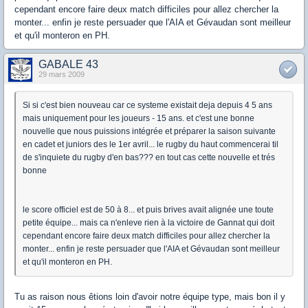
cependant encore faire deux match difficiles pour allez chercher la
monter... enfin je reste persuader que l'AIA et Gévaudan sont meilleur
et qu'il monteron en PH.
GABALE 43
29 mars 2009
Si si c'est bien nouveau car ce systeme existait deja depuis 4 5 ans
mais uniquement pour les joueurs - 15 ans. et c'est une bonne
nouvelle que nous puissions intégrée et préparer la saison suivante
en cadet et juniors des le 1er avril... le rugby du haut commencerai til
de s'inquiete du rugby d'en bas??? en tout cas cette nouvelle et trés
bonne
le score officiel est de 50 à 8... et puis brives avait alignée une toute
petite équipe... mais ca n'enleve rien à la victoire de Gannat qui doit
cependant encore faire deux match difficiles pour allez chercher la
monter... enfin je reste persuader que l'AIA et Gévaudan sont meilleur
et qu'il monteron en PH.
Tu as raison nous êtions loin d'avoir notre équipe type, mais bon il y