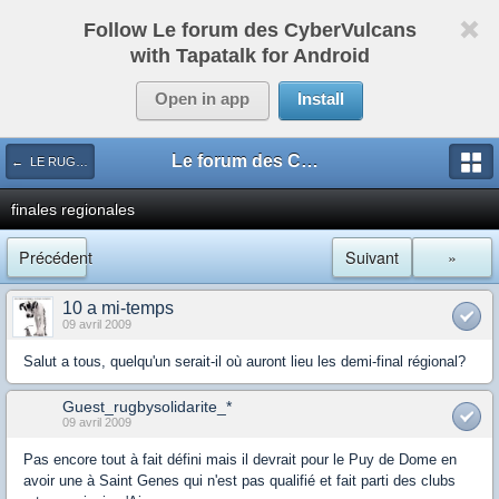
Follow Le forum des CyberVulcans
with Tapatalk for Android
Open in app
Install
Le forum des CyberVulcans
← LE RUGBY DE CHEZ NOUS
finales regionales
Précédent
Suivant
»
10 a mi-temps
09 avril 2009
Salut a tous, quelqu'un serait-il où auront lieu les demi-final régional?
Guest_rugbysolidarite_*
09 avril 2009
Pas encore tout à fait défini mais il devrait pour le Puy de Dome en
avoir une à Saint Genes qui n'est pas qualifié et fait parti des clubs