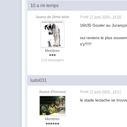
10 a mi-temps
Joueur de 2ème série
Posté
27 avril 2009 - 18:05
16h35 Gouter au Juranço
oui reviens le plus souven
s'y!!!!!!
Membres
124 messages
ludo031
Joueur d'honneur
Posté
27 avril 2009 - 18:57
le stade leclache se trouv
Membres