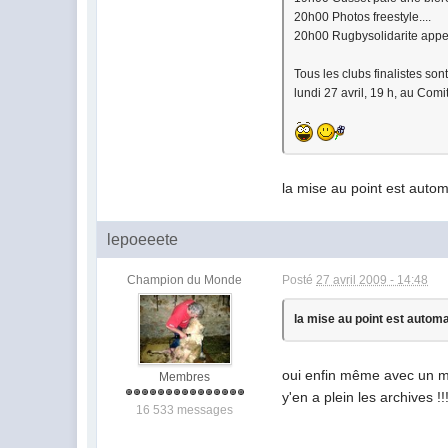
20h00 Photos freestyle....
20h00 Rugbysolidarite appell
Tous les clubs finalistes son
lundi 27 avril, 19 h, au Comi
la mise au point est autom
lepoeeete
Champion du Monde
Posté
27 avril 2009 - 14:48
la mise au point est autom
oui enfin même avec un ma
Membres
y'en a plein les archives !!
16 533 messages