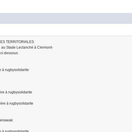
LES TERRITORIALES
ai au Stade Leclanché à Clermont-
 ci-dessous:
 à rugbysolidarite
re à rugbysolidarite
r
re à rugbysolidarite
rtenawak
 à rugbysolidarite