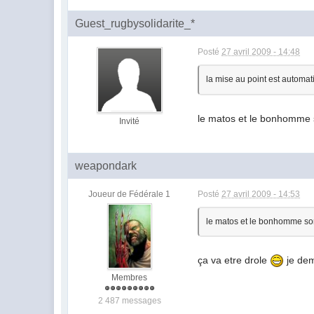
Guest_rugbysolidarite_*
Posté
27 avril 2009 - 14:48
la mise au point est automat
le matos et le bonhomme so
Invité
weapondark
Joueur de Fédérale 1
Posté
27 avril 2009 - 14:53
le matos et le bonhomme sont 
ça va etre drole
je dem
Membres
2 487 messages