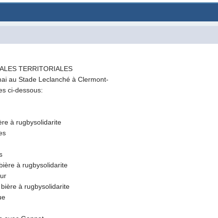
NALES TERRITORIALES
 mai au Stade Leclanché à Clermont-
es ci-dessous:
re à rugbysolidarite
es
s
ière à rugbysolidarite
ur
ière à rugbysolidarite
ue