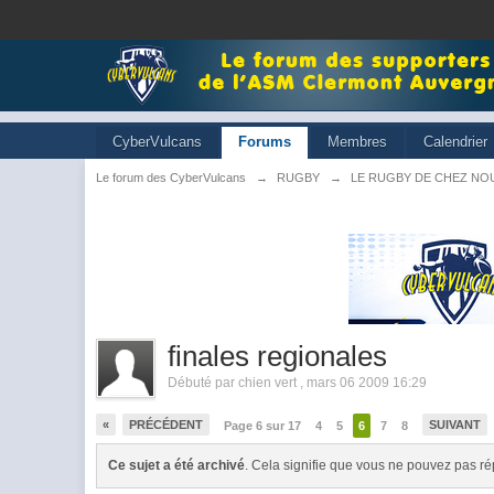
CyberVulcans
Forums
Membres
Calendrier
Le forum des CyberVulcans
→
RUGBY
→
LE RUGBY DE CHEZ NO
finales regionales
Débuté par
chien vert
,
mars 06 2009 16:29
«
PRÉCÉDENT
SUIVANT
Page 6 sur 17
4
5
6
7
8
Ce sujet a été archivé
. Cela signifie que vous ne pouvez pas ré