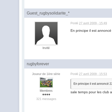
Guest_rugbysolidarite_*
Posté
27 avril 2009 - 15:49
En principe il est annoncé
Invité
rugbyforever
Joueur de 1ère série
Posté
27 avril 2009 - 15:53
En principe il est annoncé 2
Membres
sale temps pour les club a
321 messages