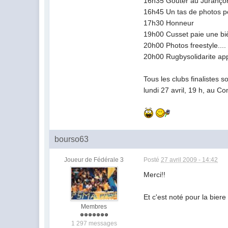
16h35 Gouter au Juranço
16h45 Un tas de photos 
17h30 Honneur
19h00 Cusset paie une biè
20h00 Photos freestyle....
20h00 Rugbysolidarite appe
Tous les clubs finalistes s
lundi 27 avril, 19 h, au C
bourso63
Joueur de Fédérale 3
Posté
27 avril 2009 - 14:42
Merci!!
Et c'est noté pour la biere
Membres
1 297 messages