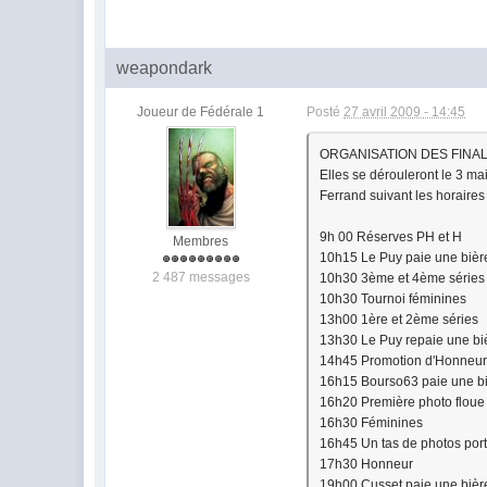
weapondark
Joueur de Fédérale 1
Posté
27 avril 2009 - 14:45
ORGANISATION DES FINA
Elles se dérouleront le 3 m
Ferrand suivant les horaires
9h 00 Réserves PH et H
Membres
10h15 Le Puy paie une bière
2 487 messages
10h30 3ème et 4ème séries
10h30 Tournoi féminines
13h00 1ère et 2ème séries
13h30 Le Puy repaie une biè
14h45 Promotion d'Honneu
16h15 Bourso63 paie une biè
16h20 Première photo floue
16h30 Féminines
16h45 Un tas de photos po
17h30 Honneur
19h00 Cusset paie une bière