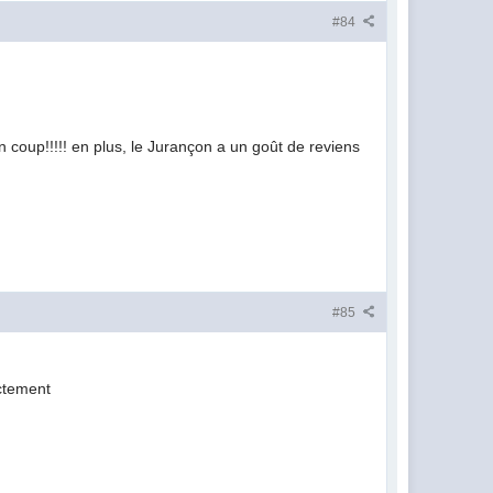
#84
n coup!!!!! en plus, le Jurançon a un goût de reviens
#85
actement