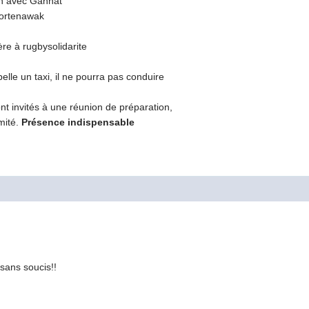
n avec Gannat
portenawak
re à rugbysolidarite
lle un taxi, il ne pourra pas conduire
ont invités à une réunion de préparation,
omité.
Présence indispensable
 sans soucis!!