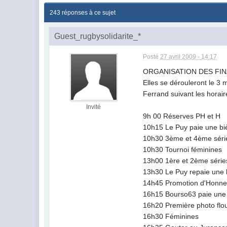
243 réponses à ce sujet
Guest_rugbysolidarite_*
Posté
27 avril 2009 - 14:17
ORGANISATION DES FI
Elles se dérouleront le 3
Ferrand suivant les horair
Invité
9h 00 Réserves PH et H
10h15 Le Puy paie une biè
10h30 3ème et 4ème séri
10h30 Tournoi féminines
13h00 1ère et 2ème série
13h30 Le Puy repaie une b
14h45 Promotion d'Honne
16h15 Bourso63 paie une b
16h20 Première photo flo
16h30 Féminines