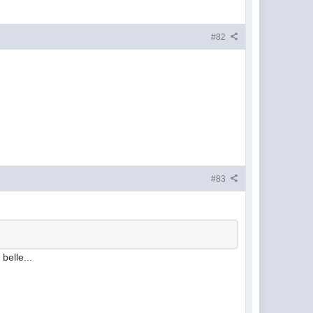
#82
#83
belle...